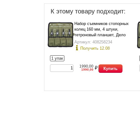
К этому товару подходит:
Набор съемников стопорных
колец 160 мм, 4 штуки,
тетроновый планшет, Дело
Техники 424040
Артикул: 408258234
Получить 12.08
1 упак
1990,00
Купить
1990,00