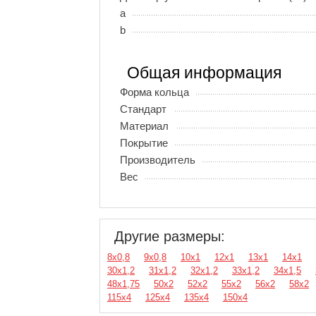
a
b
Общая информация
Форма кольца
Стандарт
Материал
Покрытие
Производитель
Вес
Другие размеры:
8х0,8
9х0,8
10х1
12х1
13х1
14х1
30х1,2
31х1,2
32х1,2
33х1,2
34х1,5
48х1,75
50х2
52х2
55х2
56х2
58х2
115х4
125х4
135х4
150х4