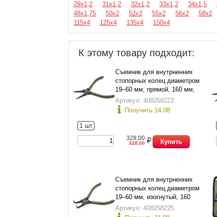
29х1,2
31х1,2
32х1,2
33х1,2
34х1,5
48х1,75
50х2
52х2
55х2
56х2
58х2
115х4
125х4
135х4
150х4
К этому товару подходит:
Съемник для внутрненних
стопорных колец диаметром
19–60 мм, прямой, 160 мм,
Дело Техники 420161
Артикул: 408258222
Получить 14.08
1 шт
328,00
Купить
328,00
Съемник для внутрненних
стопорных колец диаметром
19–60 мм, изогнутый, 160
мм, Дело Техники 421161
Артикул: 408258225