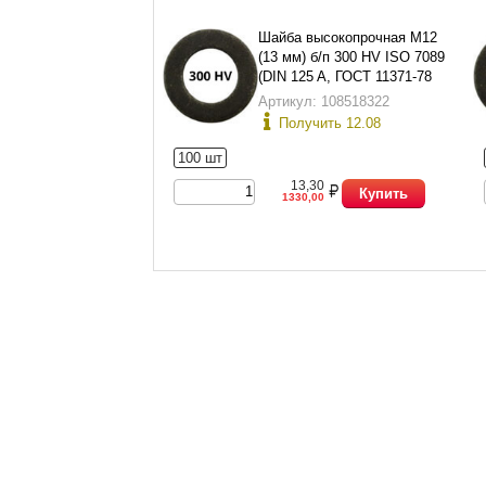
Шайба высокопрочная М12
(13 мм) б/п 300 HV ISO 7089
(DIN 125 A, ГОСТ 11371-78
исп.1)
Артикул: 108518322
Получить 12.08
100 шт
13,30
Купить
1330,00