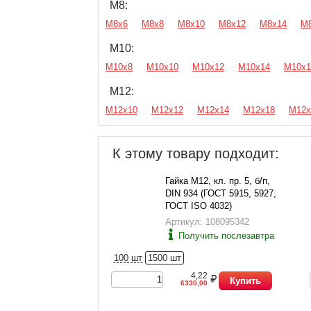
М8:
М8х6
М8х8
М8х10
М8х12
М8х14
М
М10:
М10х8
М10х10
М10х12
М10х14
М10х1
М12:
М12х10
М12х12
М12х14
М12х18
М12х
К этому товару подходит:
Гайка М12, кл. пр. 5, б/п,
DIN 934 (ГОСТ 5915, 5927,
ГОСТ ISO 4032)
Артикул: 108095342
Получить послезавтра
100 шт
1500 шт
4,22
Купить
6330,00