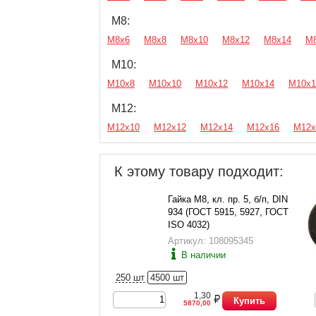
М8:
М8х6
М8х8
М8х10
М8х12
М8х14
М
М10:
М10х8
М10х10
М10х12
М10х14
М10х1
М12:
М12х10
М12х12
М12х14
М12х16
М12х
К этому товару подходит:
Гайка М8, кл. пр. 5, б/п, DIN
934 (ГОСТ 5915, 5927, ГОСТ
ISO 4032)
Артикул: 108095345
В наличии
250 шт
4500 шт
1,30
Купить
5870,00