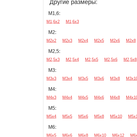
Другие размеры:
М1,6:
М1,6х2
М1,6х3
М2:
М2х2
М2х3
М2х4
М2х5
М2х6
М2х8
М2,5:
М2,5х3
М2,5х4
М2,5х5
М2,5х6
М2,5х8
М3:
М3х3
М3х4
М3х5
М3х6
М3х8
М3х1
М4:
М4х3
М4х4
М4х5
М4х6
М4х8
М4х1
М5:
М5х4
М5х5
М5х6
М5х8
М5х10
М5х
М6:
М6х5
М6х6
М6х8
М6х10
М6х12
М6