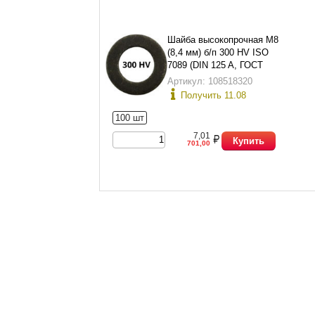
Шайба высокопрочная М8
(8,4 мм) б/п 300 HV ISO
7089 (DIN 125 A, ГОСТ
11371-78 исп.1)
Артикул: 108518320
Получить 11.08
100 шт
7,01
Купить
701,00