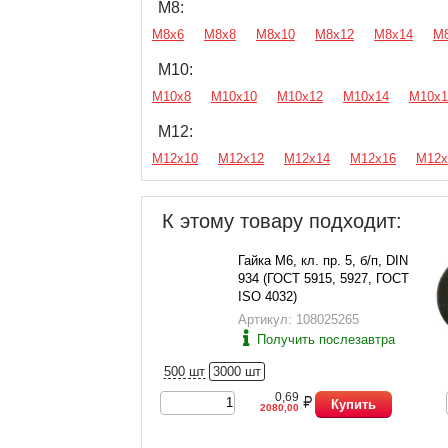
М8:
М8х6
М8х8
М8х10
М8х12
М8х14
М
М10:
М10х8
М10х10
М10х12
М10х14
М10х1
М12:
М12х10
М12х12
М12х14
М12х16
М12х
К этому товару подходит:
Гайка М6, кл. пр. 5, б/п, DIN
934 (ГОСТ 5915, 5927, ГОСТ
ISO 4032)
Артикул: 108025265
Получить послезавтра
500 шт
3000 шт
0,69
Купить
2080,00