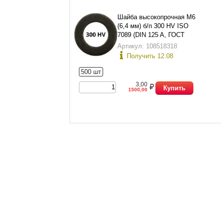
Шайба высокопрочная М6
(6,4 мм) б/п 300 HV ISO
7089 (DIN 125 A, ГОСТ
11371-78 исп.1)
Артикул: 108518318
Получить 12.08
500 шт
3,00
Купить
1500,00