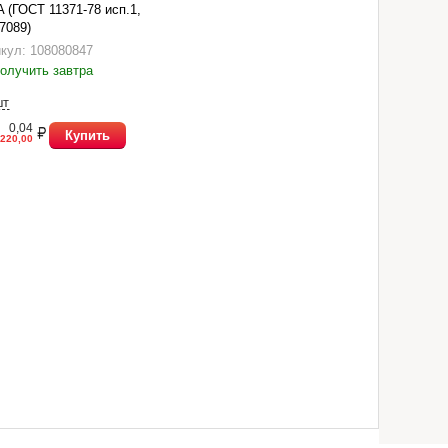
A (ГОСТ 11371-78 исп.1,
7089)
кул: 108080847
олучить завтра
шт
0,04
Купить
220,00