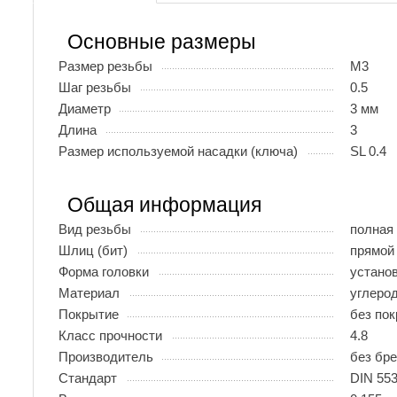
Основные размеры
Размер резьбы
М3
Шаг резьбы
0.5
Диаметр
3 мм
Длина
3
Размер используемой насадки (ключа)
SL 0.4
Общая информация
Вид резьбы
полная
Шлиц (бит)
прямой 
Форма головки
устано
Материал
углеро
Покрытие
без по
Класс прочности
4.8
Производитель
без бр
Стандарт
DIN 553