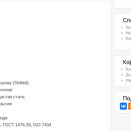
Сп
Бе
На
Ба
Ко
Бы
До
На
шлиц (Slotted)
вочная
дистая сталь
По
крытия
енда
, ГОСТ 1476-93, ISO 7434