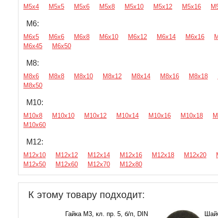
М5х4
М5х5
М5х6
М5х8
М5х10
М5х12
М5х16
М
М6:
М6х5
М6х6
М6х8
М6х10
М6х12
М6х14
М6х16
М
М6х45
М6х50
М8:
М8х6
М8х8
М8х10
М8х12
М8х14
М8х16
М8х18
М8х50
М10:
М10х8
М10х10
М10х12
М10х14
М10х16
М10х18
М
М10х60
М12:
М12х10
М12х12
М12х14
М12х16
М12х18
М12х20
М12х50
М12х60
М12х70
М12х80
К этому товару подходит:
Гайка М3, кл. пр. 5, б/п, DIN
Шайб