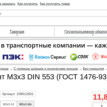
к заказать
Как оплатить
Как получить товар
Такелаж
Грузоподъемное обору
очные
С прямым шлицем и коническим концом
Без покрытия
→
→
нт М3х3 DIN 553 (ГОСТ 1476-9
Артикул:
108012601
11,
М3х3 А2
М3х3 б/п