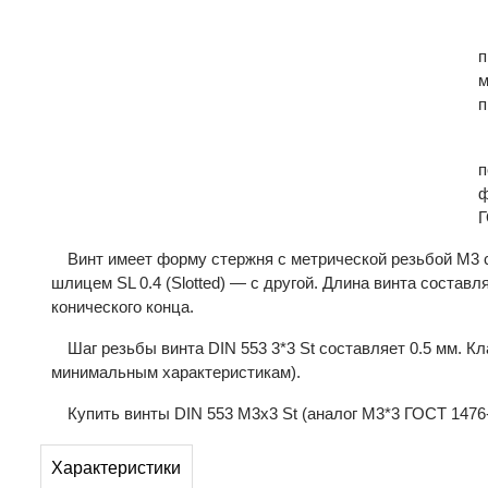
п
м
п
п
ф
Г
Винт имеет форму стержня с метрической резьбой М3 
шлицем SL 0.4 (Slotted) — с другой. Длина винта состав
конического конца.
Шаг резьбы винта DIN 553 3*3 St составляет 0.5 мм. К
минимальным характеристикам).
Купить винты DIN 553 М3x3 St (аналог М3*3 ГОСТ 1476-
Характеристики