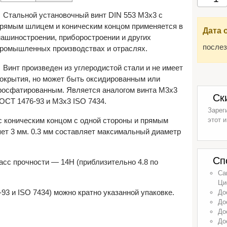
Стальной установочный винт DIN 553 М3х3 с
рямым шлицем и коническим концом применяется в
Дата 
ашиностроении, приборостроении и других
послез
ромышленных производствах и отраслях.
Винт произведен из углеродистой стали и не имеет
окрытия, но может быть оксидированным или
осфатированным. Является аналогом винта М3х3
Ск
ОСТ 1476-93 и М3х3 ISO 7434.
Зарег
с коническим концом с одной стороны и прямым
этот и
ляет 3 мм. 0.3 мм составляет максимальный диаметр
Сп
ласс прочности — 14H (приблизительно 4.8 по
Са
Ци
93 и ISO 7434) можно кратно указанной упаковке.
До
До
До
До