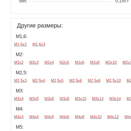
Вес
0.155 г
Другие размеры:
М1,6:
М1,6х2
М1,6х3
М2:
М2х2
М2х3
М2х4
М2х5
М2х6
М2х8
М2х10
М2х
М2,5:
М2,5х3
М2,5х4
М2,5х5
М2,5х6
М2,5х8
М2,5х10
М2
М3:
М3х4
М3х5
М3х6
М3х8
М3х10
М3х12
М3х14
М
М4:
М4х3
М4х4
М4х5
М4х6
М4х8
М4х10
М4х12
М4
М5: