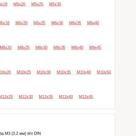
5х18
М5х20
М5х25
М5х30
6х18
М6х20
М6х25
М6х30
М6х35
М6х40
М8х20
М8х25
М8х30
М8х35
М8х40
М8х45
10х20
М10х25
М10х30
М10х35
М10х40
М10х50
М12х25
М12х30
М12х35
М12х40
М12х45
а М3 (3,2 мм) б/п DIN