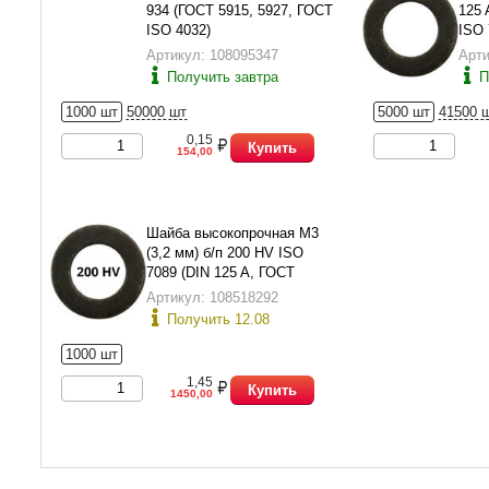
934 (ГОСТ 5915, 5927, ГОСТ
125 
ISO 4032)
ISO 
Артикул: 108095347
Арти
Получить завтра
П
1000 шт
50000 шт
5000 шт
41500 
0,15
Купить
154,00
Шайба высокопрочная М3
(3,2 мм) б/п 200 HV ISO
7089 (DIN 125 A, ГОСТ
11371-78 исп.1)
Артикул: 108518292
Получить 12.08
1000 шт
1,45
Купить
1450,00