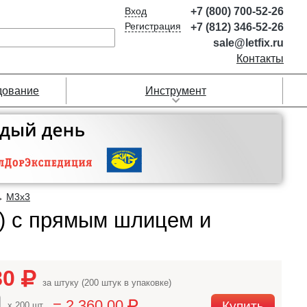
Вход
+7 (800) 700-52-26
Регистрация
+7 (812) 346-52-26
sale@letfix.ru
Контакты
дование
Инструмент
М3х3
→
3) с прямым шлицем и
80
за штуку (200 штук в упаковке)
= 2 360,00
Купить
x 200 шт