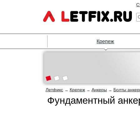
С
Крепеж
Летфикс
Крепеж
Анкеры
Болты анке
→
→
→
Фундаментный анкер