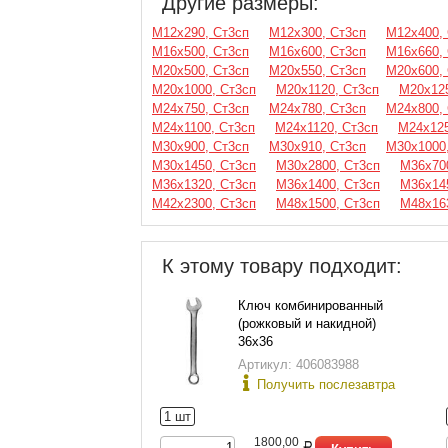
Другие размеры:
М12х290, Ст3сп
М12х300, Ст3сп
М12х400,
М16х500, Ст3сп
М16х600, Ст3сп
М16х660,
М20х500, Ст3сп
М20х550, Ст3сп
М20х600,
М20х1000, Ст3сп
М20х1120, Ст3сп
М20х125
М24х750, Ст3сп
М24х780, Ст3сп
М24х800,
М24х1100, Ст3сп
М24х1120, Ст3сп
М24х125
М30х900, Ст3сп
М30х910, Ст3сп
М30х1000
М30х1450, Ст3сп
М30х2800, Ст3сп
М36х70
М36х1320, Ст3сп
М36х1400, Ст3сп
М36х14
М42х2300, Ст3сп
М48х1500, Ст3сп
М48х16
К этому товару подходит:
Ключ комбинированный
(рожковый и накидной)
36х36
Артикул: 406083988
Получить послезавтра
1 шт
1800,00