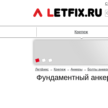
С
Крепеж
Летфикс
Крепеж
Анкеры
Болты анке
→
→
→
Фундаментный анкер