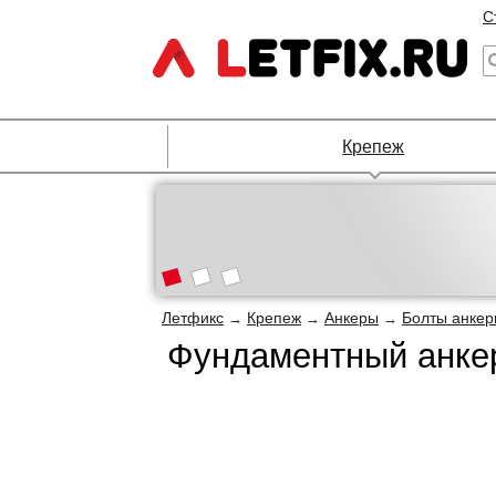
С
Крепеж
Летфикс
Крепеж
Анкеры
Болты анке
→
→
→
Фундаментный анкер