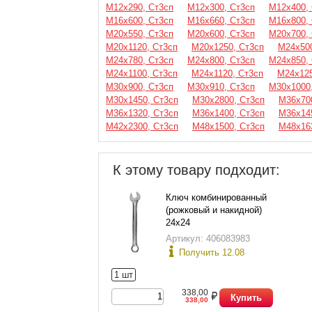
М12х290, Ст3сп
М12х300, Ст3сп
М12х400,
М16х600, Ст3сп
М16х660, Ст3сп
М16х800,
М20х550, Ст3сп
М20х600, Ст3сп
М20х700,
М20х1120, Ст3сп
М20х1250, Ст3сп
М24х500
М24х780, Ст3сп
М24х800, Ст3сп
М24х850,
М24х1100, Ст3сп
М24х1120, Ст3сп
М24х125
М30х900, Ст3сп
М30х910, Ст3сп
М30х1000
М30х1450, Ст3сп
М30х2800, Ст3сп
М36х70
М36х1320, Ст3сп
М36х1400, Ст3сп
М36х14
М42х2300, Ст3сп
М48х1500, Ст3сп
М48х16
К этому товару подходит:
Ключ комбинированный
(рожковый и накидной)
24х24
Артикул: 406083983
Получить 12.08
1 шт
338,00
Купить
338,00