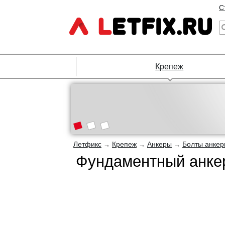
С
Крепеж
Летфикс
Крепеж
Анкеры
Болты анке
→
→
→
Фундаментный анкер