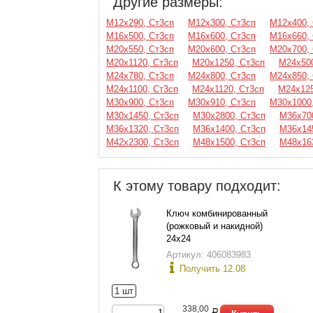
Другие размеры:
М12х290, Ст3сп
М12х300, Ст3сп
М12х400,
М16х500, Ст3сп
М16х600, Ст3сп
М16х660,
М20х550, Ст3сп
М20х600, Ст3сп
М20х700,
М20х1120, Ст3сп
М20х1250, Ст3сп
М24х500
М24х780, Ст3сп
М24х800, Ст3сп
М24х850,
М24х1100, Ст3сп
М24х1120, Ст3сп
М24х125
М30х900, Ст3сп
М30х910, Ст3сп
М30х1000
М30х1450, Ст3сп
М30х2800, Ст3сп
М36х70
М36х1320, Ст3сп
М36х1400, Ст3сп
М36х14
М42х2300, Ст3сп
М48х1500, Ст3сп
М48х16
К этому товару подходит:
Ключ комбинированный
(рожковый и накидной)
24х24
Артикул: 406083983
Получить 12.08
1 шт
338,00