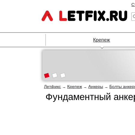
С
Крепеж
Летфикс
Крепеж
Анкеры
Болты анке
→
→
→
Фундаментный анкер