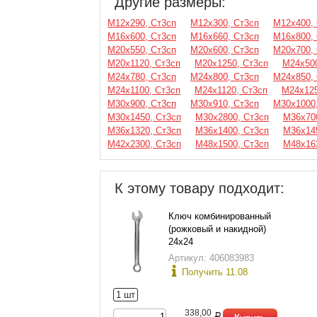
Другие размеры:
М12х290, Ст3сп
М12х300, Ст3сп
М12х400,
М16х600, Ст3сп
М16х660, Ст3сп
М16х800,
М20х550, Ст3сп
М20х600, Ст3сп
М20х700,
М20х1120, Ст3сп
М20х1250, Ст3сп
М24х500
М24х780, Ст3сп
М24х800, Ст3сп
М24х850,
М24х1100, Ст3сп
М24х1120, Ст3сп
М24х125
М30х900, Ст3сп
М30х910, Ст3сп
М30х1000
М30х1450, Ст3сп
М30х2800, Ст3сп
М36х70
М36х1320, Ст3сп
М36х1400, Ст3сп
М36х14
М42х2300, Ст3сп
М48х1500, Ст3сп
М48х16
К этому товару подходит:
Ключ комбинированный
(рожковый и накидной)
24х24
Артикул: 406083983
Получить 11.08
1 шт
338,00