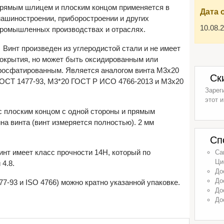
рямым шлицем и плоским концом применяется в
Дата 
ашиностроении, приборостроении и других
10.08.
ромышленных производствах и отраслях.
Винт произведен из углеродистой стали и не имеет
окрытия, но может быть оксидированным или
осфатированным. Является аналогом винта М3х20
Ск
ОСТ 1477-93, М3*20 ГОСТ Р ИСО 4766-2013 и М3х20
Зарег
этот и
с плоским концом с одной стороны и прямым
ина винта (винт измеряется полностью). 2 мм
Сп
Винт имеет класс прочности 14H, который по
Са
Ци
4.8.
До
До
7-93 и ISO 4766) можно кратно указанной упаковке.
До
До