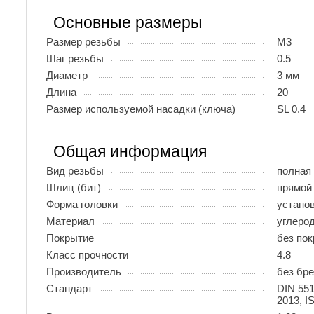
Основные размеры
Размер резьбы
М3
Шаг резьбы
0.5
Диаметр
3 мм
Длина
20
Размер используемой насадки (ключа)
SL 0.4
Общая информация
Вид резьбы
полная
Шлиц (бит)
прямой 
Форма головки
устано
Материал
углеро
Покрытие
без по
Класс прочности
4.8
Производитель
без бр
Стандарт
DIN 55
2013, I