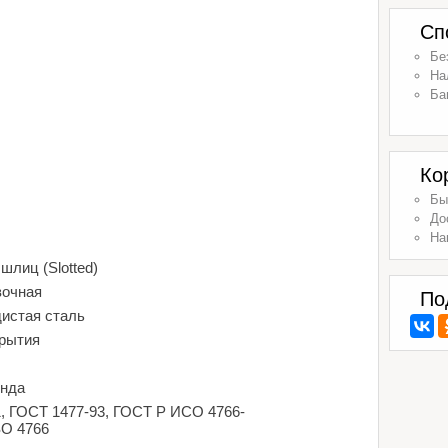
Сп
Бе
На
Ба
Ко
Бы
До
На
шлиц (Slotted)
вочная
По
дистая сталь
крытия
енда
1, ГОСТ 1477-93, ГОСТ Р ИСО 4766-
SO 4766