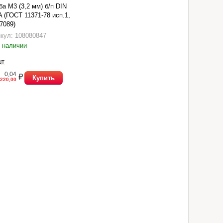
а М3 (3,2 мм) б/п DIN
A (ГОСТ 11371-78 исп.1,
7089)
кул: 108080847
 наличии
шт
0,04
Купить
220,00