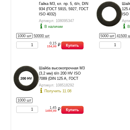
Гайка М3, кл. пр. 5, б/п, DIN
Шайб
934 (ГОСТ 5915, 5927, ГОСТ
125 
ISO 4032)
ISO 
Артикул: 108095347
Арти
В наличии
В
1000 шт
50000 шт
5000 шт
41500 
0,15
Купить
154,00
Шайба высокопрочная М3
(3,2 мм) б/п 200 HV ISO
7089 (DIN 125 A, ГОСТ
11371-78 исп.1)
Артикул: 108518292
Получить 11.08
1000 шт
1,45
Купить
1450,00