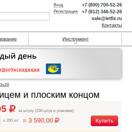
Вход
+7 (800) 700-52-26
Регистрация
+7 (812) 346-52-26
sale@letfix.ru
Контакты
дование
Инструмент
3х20
ицем и плоским концом
95
за штуку (200 штук в упаковке)
= 3 590,00
Купить
x 200 шт