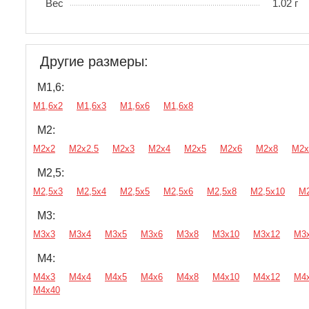
Вес
1.02 г
Другие размеры:
М1,6:
М1,6х2
М1,6х3
М1,6х6
М1,6х8
М2:
М2х2
М2х2.5
М2х3
М2х4
М2х5
М2х6
М2х8
М2х
М2,5:
М2,5х3
М2,5х4
М2,5х5
М2,5х6
М2,5х8
М2,5х10
М2
М3:
М3х3
М3х4
М3х5
М3х6
М3х8
М3х10
М3х12
М3
М4:
М4х3
М4х4
М4х5
М4х6
М4х8
М4х10
М4х12
М4
М4х40