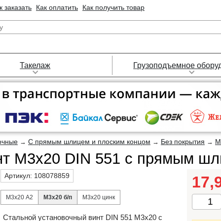
к заказать
Как оплатить
Как получить товар
Такелаж
Грузоподъемное обору
очные
С прямым шлицем и плоским концом
Без покрытия
М
→
→
→
нт М3х20 DIN 551 с прямым шл
Артикул:
108078859
17,
М3х20 А2
М3х20 б/п
М3х20 цинк
Стальной установочный винт DIN 551 М3х20 с