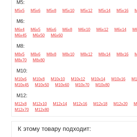
М5:
М5х5
М5х6
М5х8
М5х10
М5х12
М5х14
М5х16
М
М6:
М6х4
М6х5
М6х6
М6х8
М6х10
М6х12
М6х14
М
М6х45
М6х50
М6х60
М8:
М8х5
М8х6
М8х8
М8х10
М8х12
М8х14
М8х16
М
М8х70
М8х80
М10:
М10х6
М10х8
М10х10
М10х12
М10х14
М10х16
М1
М10х45
М10х50
М10х60
М10х70
М10х80
М12:
М12х8
М12х10
М12х14
М12х16
М12х18
М12х20
М
М12х70
М12х80
К этому товару подходит: