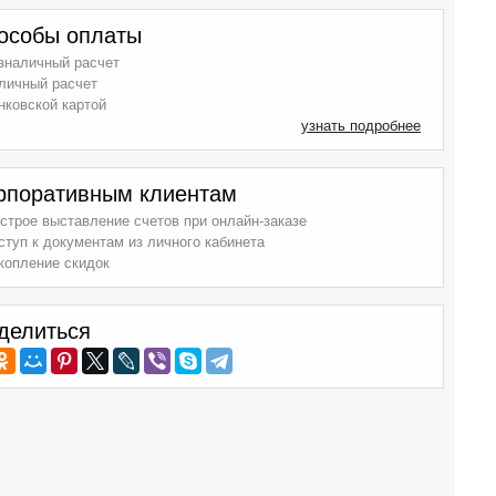
особы оплаты
зналичный расчет
личный расчет
нковской картой
узнать подробнее
рпоративным клиентам
строе выставление счетов при онлайн-заказе
ступ к документам из личного кабинета
копление скидок
делиться