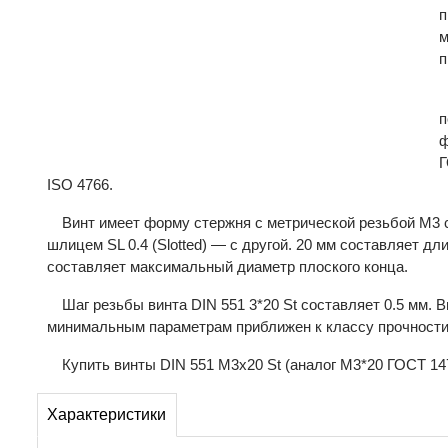
п
м
п
п
ф
Г
ISO 4766.
Винт имеет форму стержня с метрической резьбой М3 
шлицем SL 0.4 (Slotted) — с другой. 20 мм составляет дл
составляет максимальный диаметр плоского конца.
Шаг резьбы винта DIN 551 3*20 St составляет 0.5 мм. 
минимальным параметрам приближен к классу прочности 
Купить винты DIN 551 М3x20 St (аналог М3*20 ГОСТ 147
Характеристики