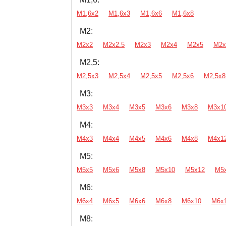
М1,6х2
М1,6х3
М1,6х6
М1,6х8
М2:
М2х2
М2х2.5
М2х3
М2х4
М2х5
М2х
М2,5:
М2,5х3
М2,5х4
М2,5х5
М2,5х6
М2,5х8
М3:
М3х3
М3х4
М3х5
М3х6
М3х8
М3х1
М4:
М4х3
М4х4
М4х5
М4х6
М4х8
М4х1
М5:
М5х5
М5х6
М5х8
М5х10
М5х12
М5
М6:
М6х4
М6х5
М6х6
М6х8
М6х10
М6х
М8: