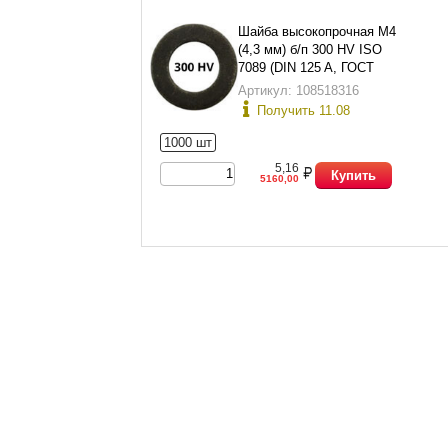
Шайба высокопрочная М4
(4,3 мм) б/п 300 HV ISO
7089 (DIN 125 A, ГОСТ
11371-78 исп.1)
Артикул: 108518316
Получить 11.08
1000 шт
5,16
Купить
5160,00