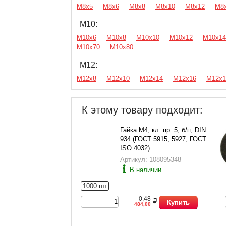
М8х5
М8х6
М8х8
М8х10
М8х12
М8
М10:
М10х6
М10х8
М10х10
М10х12
М10х14
М10х70
М10х80
М12:
М12х8
М12х10
М12х14
М12х16
М12х1
К этому товару подходит:
Гайка М4, кл. пр. 5, б/п, DIN
934 (ГОСТ 5915, 5927, ГОСТ
ISO 4032)
Артикул: 108095348
В наличии
1000 шт
0,48
Купить
484,00