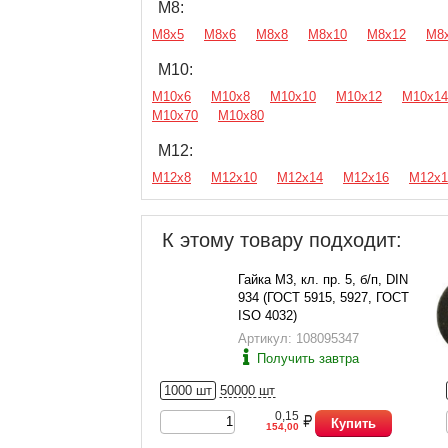
М8:
М8х5
М8х6
М8х8
М8х10
М8х12
М8
М10:
М10х6
М10х8
М10х10
М10х12
М10х14
М10х70
М10х80
М12:
М12х8
М12х10
М12х14
М12х16
М12х1
К этому товару подходит:
Гайка М3, кл. пр. 5, б/п, DIN
934 (ГОСТ 5915, 5927, ГОСТ
ISO 4032)
Артикул: 108095347
Получить завтра
1000 шт
50000 шт
0,15
Купить
154,00