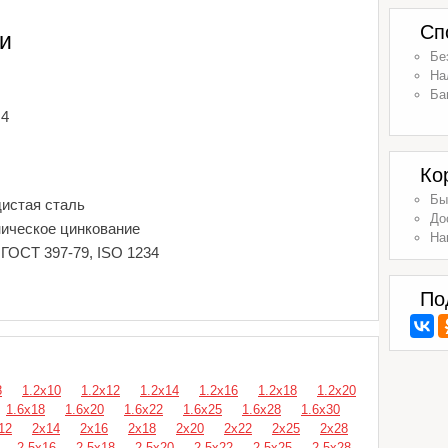
Сп
и
Бе
На
Ба
М4
Ко
Бы
дистая сталь
До
ническое цинкование
На
 ГОСТ 397-79, ISO 1234
По
8
1.2х10
1.2х12
1.2х14
1.2х16
1.2х18
1.2х20
1.6х18
1.6х20
1.6х22
1.6х25
1.6х28
1.6х30
12
2х14
2х16
2х18
2х20
2х22
2х25
2х28
2.5х16
2.5х18
2.5х20
2.5х22
2.5х25
2.5х28