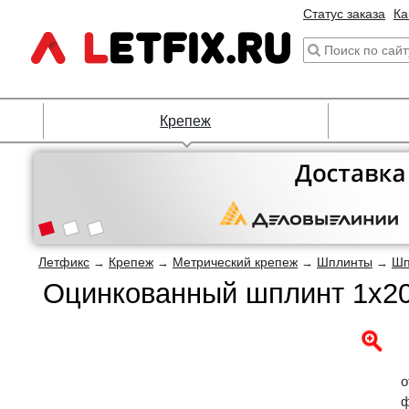
Статус заказа
Ка
Крепеж
Летфикс
Крепеж
Метрический крепеж
Шплинты
Шп
→
→
→
→
Оцинкованный шплинт 1х20
о
ф