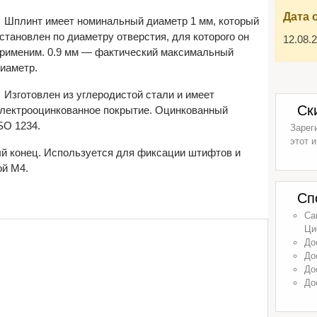
Дата 
Шплинт имеет номинальный диаметр 1 мм, который
становлен по диаметру отверстия, для которого он
12.08.
рименим. 0.9 мм — фактический максимальный
иаметр.
Изготовлен из углеродистой стали и имеет
Ск
лектрооцинкованное покрытие. Оцинкованный
SO 1234.
Зарег
этот и
ый конец. Используется для фиксации штифтов и
ой М4.
Сп
Са
Ци
До
До
До
До