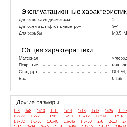
Эксплуатационные характеристик
Для отверстия диаметром
1
Для осей и штифтов диаметром
3–4
Для резьбы
М3,5, 
Общие характеристики
Материал
углеро
Покрытие
гальва
Стандарт
DIN 94,
Вес
0.165 г
Другие размеры:
1х6
1х8
1х10
1х12
1х14
1х16
1х18
1х25
1.2х
1.2х22
1.2х25
1.6х8
1.6х10
1.6х12
1.6х14
1.6х16
1.6х32
1.6х36
1.6х40
1.6х45
1.6х50
2х8
2х10
2х
2х32
2х36
2х40
2х45
2х50
2.5х10
2.5х12
2.5х14