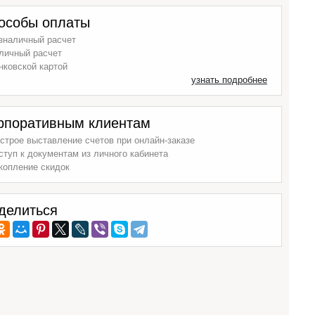
особы оплаты
зналичный расчет
личный расчет
нковской картой
узнать подробнее
рпоративным клиентам
строе выставление счетов при онлайн-заказе
ступ к документам из личного кабинета
копление скидок
делиться