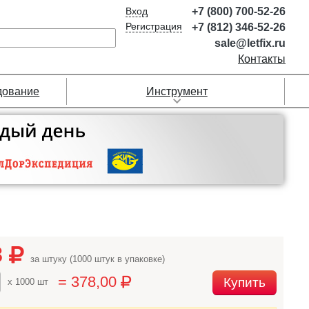
Вход
+7 (800) 700-52-26
Регистрация
+7 (812) 346-52-26
sale@letfix.ru
Контакты
дование
Инструмент
8
за штуку (1000 штук в упаковке)
= 378,00
Купить
x 1000 шт