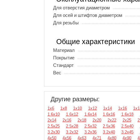
Для отверстия диаметром
Для осей и штифтов диаметром
Для резьбы
Общие характеристики
Материал
Покрытие
Стандарт
Вес
Другие размеры:
1х6
1х8
1х10
1х12
1х14
1х16
1х1
1.6х10
1.6х12
1.6х14
1.6х16
1.6х18
2х14
2х16
2х18
2х20
2х22
2х25
2
2.5х25
2.5х28
2.5х32
2.5х36
2.5х40
3.2х30
3.2х32
3.2х36
3.2х40
3.2х45
4х50
4х56
4х63
4х71
4х80
4х90
4