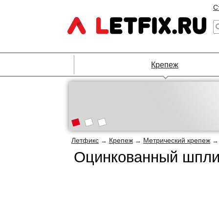
С
Крепеж
Летфикс
Крепеж
Метрический крепеж
→
→
Оцинкованный шплин