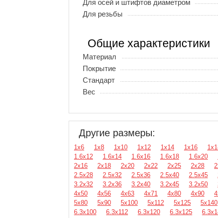
Для осей и штифтов диаметром
Для резьбы
Общие характеристики
Материал
Покрытие
Стандарт
Вес
Другие размеры:
1х6
1х8
1х10
1х12
1х14
1х16
1х1
1.6х12
1.6х14
1.6х16
1.6х18
1.6х20
2х16
2х18
2х20
2х22
2х25
2х28
2
2.5х28
2.5х32
2.5х36
2.5х40
2.5х45
3.2х32
3.2х36
3.2х40
3.2х45
3.2х50
4х50
4х56
4х63
4х71
4х80
4х90
4
5х80
5х90
5х100
5х112
5х125
5х140
6.3х100
6.3х112
6.3х120
6.3х125
6.3х1