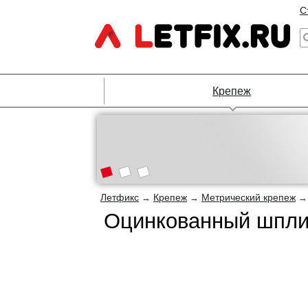
С
Крепеж
Летфикс
Крепеж
Метрический крепеж
→
→
Оцинкованный шплин