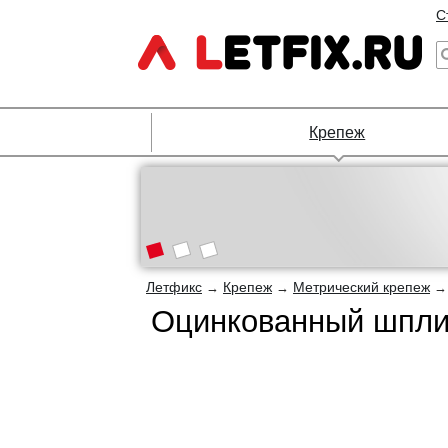
С
Крепеж
Летфикс
Крепеж
Метрический крепеж
→
→
Оцинкованный шплин