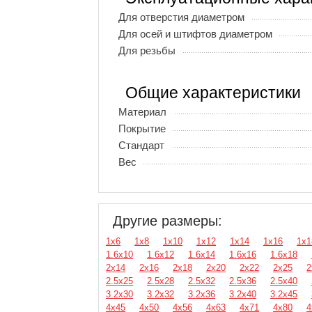
Для отверстия диаметром
Для осей и штифтов диаметром
Для резьбы
Общие характеристики
Материал
Покрытие
Стандарт
Вес
Другие размеры:
1х6
1х8
1х10
1х12
1х14
1х16
1х1
1.6х10
1.6х12
1.6х14
1.6х16
1.6х18
2х14
2х16
2х18
2х20
2х22
2х25
2
2.5х25
2.5х28
2.5х32
2.5х36
2.5х40
3.2х30
3.2х32
3.2х36
3.2х40
3.2х45
4х45
4х50
4х56
4х63
4х71
4х80
4