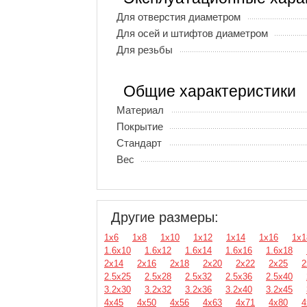
Для отверстия диаметром
Для осей и штифтов диаметром
Для резьбы
Общие характеристики
Материал
Покрытие
Стандарт
Вес
Другие размеры:
1х6
1х8
1х10
1х12
1х14
1х16
1х1
1.6х10
1.6х12
1.6х14
1.6х16
1.6х18
2х14
2х16
2х18
2х20
2х22
2х25
2
2.5х25
2.5х28
2.5х32
2.5х36
2.5х40
3.2х30
3.2х32
3.2х36
3.2х40
3.2х45
4х45
4х50
4х56
4х63
4х71
4х80
4