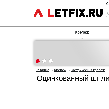
С
Крепеж
Летфикс
Крепеж
Метрический крепеж
→
→
Оцинкованный шплин