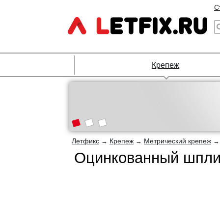
С
Крепеж
Летфикс
Крепеж
Метрический крепеж
→
→
Оцинкованный шплин