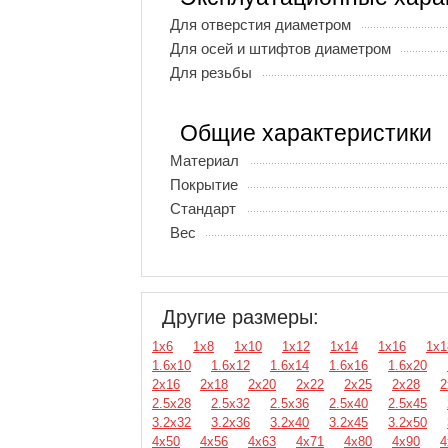
Для отверстия диаметром
Для осей и штифтов диаметром
Для резьбы
Общие характеристики
Материал
Покрытие
Стандарт
Вес
Другие размеры:
1х6
1х8
1х10
1х12
1х14
1х16
1х1
1.6х10
1.6х12
1.6х14
1.6х16
1.6х20
2х16
2х18
2х20
2х22
2х25
2х28
2
2.5х28
2.5х32
2.5х36
2.5х40
2.5х45
3.2х32
3.2х36
3.2х40
3.2х45
3.2х50
4х50
4х56
4х63
4х71
4х80
4х90
4