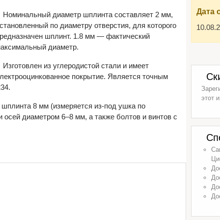
Дата 
Номинальный диаметр шплинта составляет 2 мм,
становленный по диаметру отверстия, для которого
10.08.
редназначен шплинт. 1.8 мм — фактический
аксимальный диаметр.
Изготовлен из углеродистой стали и имеет
Ск
лектрооцинкованное покрытие. Является точным
34.
Зарег
этот и
 шплинта 8 мм (измеряется из-под ушка по
 осей диаметром 6–8 мм, а также болтов и винтов с
Сп
Са
Ци
До
До
До
До