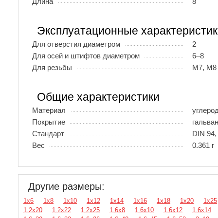
Длина
8
Эксплуатационные характеристик
Для отверстия диаметром
2
Для осей и штифтов диаметром
6–8
Для резьбы
М7, М8
Общие характеристики
Материал
углеро
Покрытие
гальва
Стандарт
DIN 94,
Вес
0.361 г
Другие размеры:
1х6
1х8
1х10
1х12
1х14
1х16
1х18
1х20
1х25
1.2х20
1.2х22
1.2х25
1.6х8
1.6х10
1.6х12
1.6х14