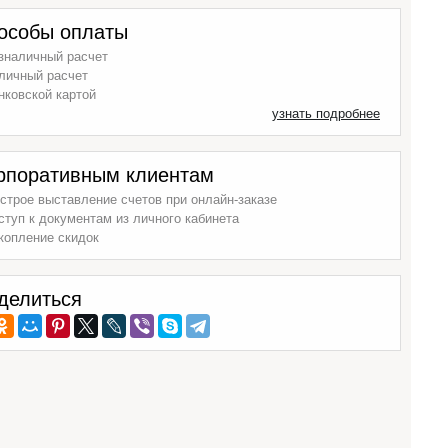
особы оплаты
зналичный расчет
личный расчет
нковской картой
узнать подробнее
рпоративным клиентам
строе выставление счетов при онлайн-заказе
ступ к документам из личного кабинета
копление скидок
делиться