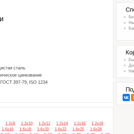
Сп
Бе
и
На
Ба
Ко
Бы
До
дистая сталь
На
ническое цинкование
 ГОСТ 397-79, ISO 1234
По
1.2х8
1.2х10
1.2х12
1.2х14
1.2х16
1.2х18
1.6х16
1.6х18
1.6х20
1.6х22
1.6х25
1.6х28