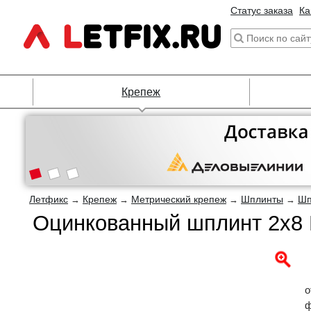
Статус заказа
Ка
Крепеж
Летфикс
Крепеж
Метрический крепеж
Шплинты
Шп
→
→
→
→
Оцинкованный шплинт 2х8 
о
ф