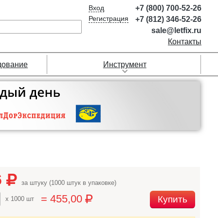
Вход
+7 (800) 700-52-26
Регистрация
+7 (812) 346-52-26
sale@letfix.ru
Контакты
дование
Инструмент
6
за штуку (1000 штук в упаковке)
= 455,00
Купить
x 1000 шт