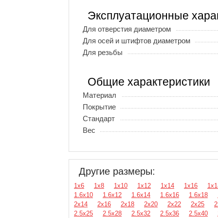
Эксплуатационные хара
Для отверстия диаметром
Для осей и штифтов диаметром
Для резьбы
Общие характеристики
Материал
Покрытие
Стандарт
Вес
Другие размеры:
1х6
1х8
1х10
1х12
1х14
1х16
1х1
1.6х10
1.6х12
1.6х14
1.6х16
1.6х18
2х14
2х16
2х18
2х20
2х22
2х25
2
2.5х25
2.5х28
2.5х32
2.5х36
2.5х40