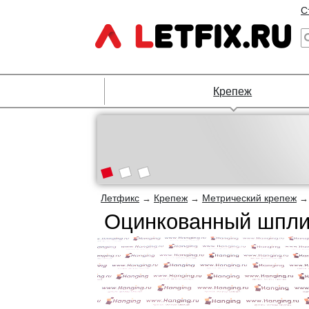
С
Крепеж
Летфикс
Крепеж
Метрический крепеж
→
→
Оцинкованный шплин