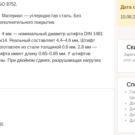
SO 8752.
Дата 
Материал — углеродистая сталь. Без
10.08.
ополнительного покрытия.
4 мм — номинальный диаметр штифта DIN 1481
х14. Реальный составляет 4.4–4.6 мм. Штифт
Ск
зготовлен из стали толщиной 0.8 мм. 2.8 мм —
ифта имеет длину 0.65–0.85 мм. У штифтов
Зарег
ны. При двойном сдвиге, разрушающая нагрузка
этот и
Сп
Са
Ци
До
До
До
До
85