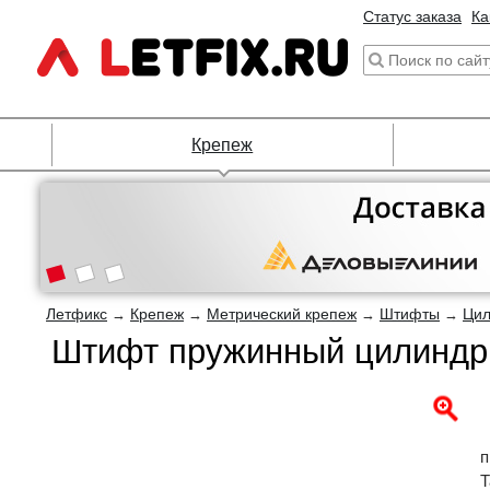
Статус заказа
Ка
Крепеж
Летфикс
Крепеж
Метрический крепеж
Штифты
Цил
→
→
→
→
Штифт пружинный цилиндри
п
Т