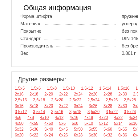
Общая информация
Форма штифта
пружин
Материал
углеро
Покрытие
без по
Стандарт
DIN 148
Производитель
без бр
Вес
0.861 г
Другие размеры:
1,5х5
1,5х6
1,5х8
1,5х10
1,5х12
1,5х14
1,5х16
1
2х16
2х18
2х20
2х22
2х24
2х26
2х28
2х30
2,
2,5х16
2,5х18
2,5х20
2,5х22
2,5х24
2,5х26
2,5х28
3х16
3х18
3х20
3х22
3х24
3х26
3х28
3х30
3х
3,5х12
3,5х14
3,5х16
3,5х18
3,5х20
3,5х22
3,5х24
4х6
4х8
4х10
4х12
4х16
4х18
4х20
4х22
4х24
4х50
4х55
4х60
5х6
5х8
5х10
5х12
5х14
5х16
5х32
5х36
5х40
5х45
5х50
5х55
5х60
5х65
5х
6х20
6х22
6х24
6х26
6х28
6х30
6х32
6х36
6х