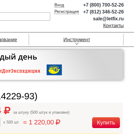
Вход
+7 (800) 700-52-26
Регистрация
+7 (812) 346-52-26
sale@letfix.ru
Контакты
дование
Инструмент
4229-93)
4
за штуку (500 штук в упаковке)
= 1 220,00
Купить
x 500 шт