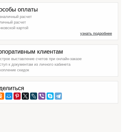
особы оплаты
зналичный расчет
личный расчет
нковской картой
узнать подробнее
рпоративным клиентам
строе выставление счетов при онлайн-заказе
ступ к документам из личного кабинета
копление скидок
делиться