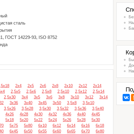
Сп
ный
Бе
дистая сталь
На
Ба
крытия
1, ГОСТ 14229-93, ISO 8752
енда
Ко
Бы
До
На
,5х18
2х4
2х5
2х6
2х8
2х10
2х12
2х14
По
5х4
2,5х5
2,5х6
2,5х8
2,5х10
2,5х12
2,5х14
2,5х30
3х4
3х5
3х6
3х8
3х10
3х12
3х14
32
3х36
3х40
3х45
3х50
3,5х8
3,5х10
3,5х26
3,5х28
3,5х30
3,5х32
3,5х36
3,5х40
4х26
4х28
4х30
4х32
4х36
4х40
4х45
5х18
5х20
5х22
5х24
5х26
5х28
5х30
70
5х75
5х80
6х10
6х12
6х14
6х16
6х18
40
6х45
6х50
6х55
6х60
6х65
6х70
6х80