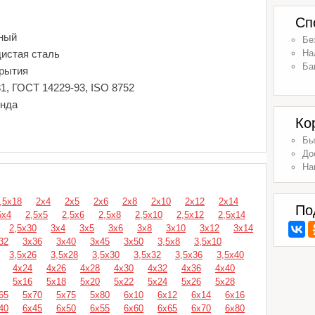
Сп
ный
Бе
дистая сталь
На
Ба
крытия
1, ГОСТ 14229-93, ISO 8752
енда
Ко
Бы
До
На
,5х18
2х4
2х5
2х6
2х8
2х10
2х12
2х14
По
5х4
2,5х5
2,5х6
2,5х8
2,5х10
2,5х12
2,5х14
2,5х30
3х4
3х5
3х6
3х8
3х10
3х12
3х14
32
3х36
3х40
3х45
3х50
3,5х8
3,5х10
3,5х26
3,5х28
3,5х30
3,5х32
3,5х36
3,5х40
4х24
4х26
4х28
4х30
4х32
4х36
4х40
5х16
5х18
5х20
5х22
5х24
5х26
5х28
65
5х70
5х75
5х80
6х10
6х12
6х14
6х16
40
6х45
6х50
6х55
6х60
6х65
6х70
6х80