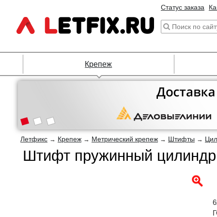
Статус заказа
Ка
Крепеж
Летфикс
Крепеж
Метрический крепеж
Штифты
Цил
→
→
→
→
Штифт пружинный цилиндри
6
Г