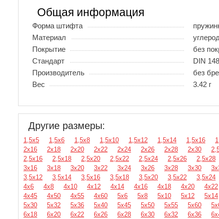
Общая информация
Форма штифта
пружин
Материал
углеро
Покрытие
без по
Стандарт
DIN 148
Производитель
без бр
Вес
3.42 г
Другие размеры:
1,5х5
1,5х6
1,5х8
1,5х10
1,5х12
1,5х14
1,5х16
1
2х16
2х18
2х20
2х22
2х24
2х26
2х28
2х30
2,
2,5х16
2,5х18
2,5х20
2,5х22
2,5х24
2,5х26
2,5х28
3х16
3х18
3х20
3х22
3х24
3х26
3х28
3х30
3х
3,5х12
3,5х14
3,5х16
3,5х18
3,5х20
3,5х22
3,5х24
4х6
4х8
4х10
4х12
4х14
4х16
4х18
4х20
4х22
4х45
4х50
4х55
4х60
5х6
5х8
5х10
5х12
5х14
5х30
5х32
5х36
5х40
5х45
5х50
5х55
5х60
5х
6х18
6х20
6х22
6х26
6х28
6х30
6х32
6х36
6х