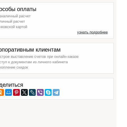
особы оплаты
зналичный расчет
личный расчет
нковской картой
узнать подробнее
рпоративным клиентам
строе выставление счетов при онлайн-заказе
ступ к документам из личного кабинета
копление скидок
делиться