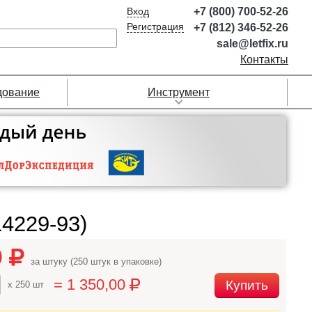
Вход
+7 (800) 700-52-26
Регистрация
+7 (812) 346-52-26
sale@letfix.ru
Контакты
дование
Инструмент
4229-93)
0
за штуку (250 штук в упаковке)
= 1 350,00
Купить
x 250 шт