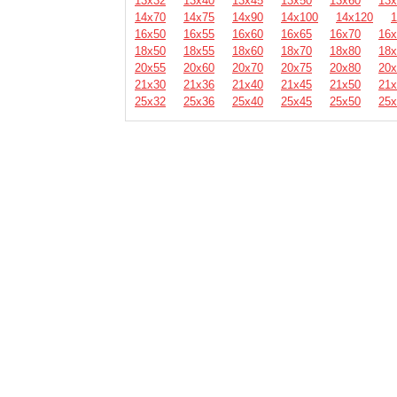
13х32
13х40
13х45
13х50
13х60
13х
14х70
14х75
14х90
14х100
14х120
1
16х50
16х55
16х60
16х65
16х70
16х
18х50
18х55
18х60
18х70
18х80
18х
20х55
20х60
20х70
20х75
20х80
20х
21х30
21х36
21х40
21х45
21х50
21х
25х32
25х36
25х40
25х45
25х50
25х