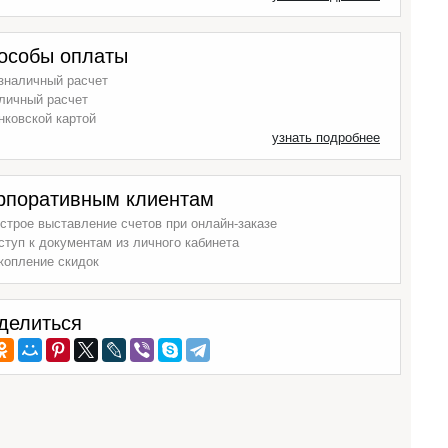
особы оплаты
зналичный расчет
личный расчет
нковской картой
узнать подробнее
рпоративным клиентам
строе выставление счетов при онлайн-заказе
ступ к документам из личного кабинета
копление скидок
делиться