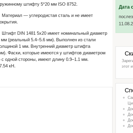
ружинному штифту 5*20 мм ISO 8752.
Дата 
Материал — углеродистая сталь и не имеет
послез
окрытия.
11.08.
Штифт DIN 1481 5х20 имеет номинальный диаметр
 мм (реальный 5.4–5.6 мм). Выполнен из стали
олщиной 1 мм. Внутренний диаметр штифта
ом). Фаски, которые имеются у штифтов диаметром
Ск
 с одной стороны, имеют длину 0.9–1.1 мм.
Зарег
.54 кН.
этот и
Сп
Са
Ци
До
До
До
До