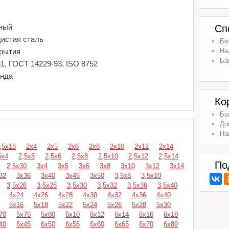
ный
Сп
дистая сталь
Бе
крытия
На
Ба
1, ГОСТ 14229-93, ISO 8752
енда
Ко
Бы
До
На
,5х18
2х4
2х5
2х6
2х8
2х10
2х12
2х14
5х4
2,5х5
2,5х6
2,5х8
2,5х10
2,5х12
2,5х14
По
2,5х30
3х4
3х5
3х6
3х8
3х10
3х12
3х14
32
3х36
3х40
3х45
3х50
3,5х8
3,5х10
3,5х26
3,5х28
3,5х30
3,5х32
3,5х36
3,5х40
4х24
4х26
4х28
4х30
4х32
4х36
4х40
5х16
5х18
5х22
5х24
5х26
5х28
5х30
70
5х75
5х80
6х10
6х12
6х14
6х16
6х18
40
6х45
6х50
6х55
6х60
6х65
6х70
6х80