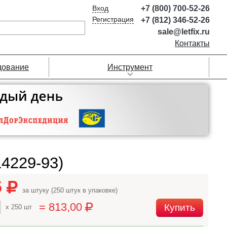
Вход
+7 (800) 700-52-26
Регистрация
+7 (812) 346-52-26
sale@letfix.ru
Контакты
дование
Инструмент
4229-93)
5
за штуку (250 штук в упаковке)
= 813,00
Купить
x 250 шт