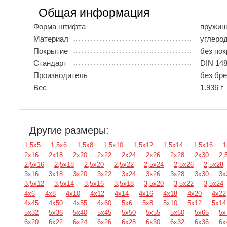
Общая информация
Форма штифта
пружин
Материал
углеро
Покрытие
без по
Стандарт
DIN 148
Производитель
без бр
Вес
1.936 г
Другие размеры:
1,5х5
1,5х6
1,5х8
1,5х10
1,5х12
1,5х14
1,5х16
1
2х16
2х18
2х20
2х22
2х24
2х26
2х28
2х30
2,
2,5х16
2,5х18
2,5х20
2,5х22
2,5х24
2,5х26
2,5х28
3х16
3х18
3х20
3х22
3х24
3х26
3х28
3х30
3х
3,5х12
3,5х14
3,5х16
3,5х18
3,5х20
3,5х22
3,5х24
4х6
4х8
4х10
4х12
4х14
4х16
4х18
4х20
4х22
4х45
4х50
4х55
4х60
5х6
5х8
5х10
5х12
5х14
5х32
5х36
5х40
5х45
5х50
5х55
5х60
5х65
5х
6х20
6х22
6х24
6х26
6х28
6х30
6х32
6х36
6х