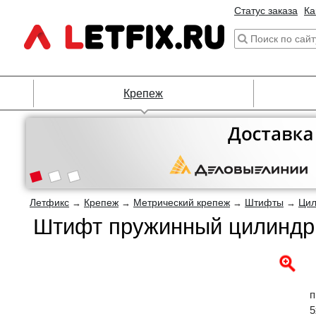
Статус заказа
Ка
Крепеж
Летфикс
Крепеж
Метрический крепеж
Штифты
Цил
→
→
→
→
Штифт пружинный цилиндри
п
5