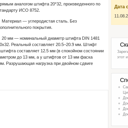
рямым аналогом штифта 20*32, произведенного по
Дата 
тандарту ИСО 8752.
11.08.
Материал — углеродистая сталь. Без
ополнительного покрытия.
20 мм — номинальный диаметр штифта DIN 1481
Ск
0х32. Реальный составляет 20.5–20.9 мм. Штифт
 штифта составляет 12.5 мм (в спокойном состоянии
Зарег
метром до 13 мм, а у штифтов от 13 мм фаска
этот и
мм. Разрушающая нагрузка при двойном сдвиге
Сп
Са
Ци
До
До
До
До