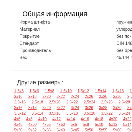
Общая информация
Форма штифта
пружин
Материал
углеро
Покрытие
без по
Стандарт
DIN 148
Производитель
без бр
Вес
46.144 
Другие размеры:
1,5х5
1,5х6
1,5х8
1,5х10
1,5х12
1,5х14
1,5х16
1
2х16
2х18
2х20
2х22
2х24
2х26
2х28
2х30
2,
2,5х16
2,5х18
2,5х20
2,5х22
2,5х24
2,5х26
2,5х28
3х16
3х18
3х20
3х22
3х24
3х26
3х28
3х30
3х
3,5х12
3,5х14
3,5х16
3,5х18
3,5х20
3,5х22
3,5х24
4х6
4х8
4х10
4х12
4х14
4х16
4х18
4х20
4х22
4х45
4х50
4х55
4х60
5х6
5х8
5х10
5х12
5х14
5х30
5х32
5х36
5х40
5х45
5х50
5х55
5х60
5х