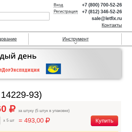
Вход
+7 (800) 700-52-26
Регистрация
+7 (812) 346-52-26
sale@letfix.ru
Контакты
дование
Инструмент
14229-93)
60
за штуку (5 штук в упаковке)
= 493,00
Купить
x 5 шт