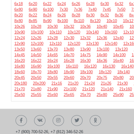
6х18
6х20
6х22
6х24
6х26
6х28
6х30
6х32
6х
6х80
6х90
6х100
7х30
7х36
7х40
7х45
7х50
7
8х20
8х22
8х24
8х26
8х28
8х30
8х32
8х36
8х
8х80
8х85
8х90
8х100
8х110
8х120
10х10
10х12
10х26
10х28
10х30
10х32
10х36
10х40
10х45
10
10х90
10х100
10х110
10х120
10х140
10х160
12х10
12х24
12х26
12х28
12х30
12х32
12х36
12х40
12
12х90
12х100
12х110
12х120
12х130
12х140
12х16
13х50
13х60
13х70
13х80
13х90
13х100
13х120
14х45
14х50
14х65
14х70
14х75
14х90
14х100
1
16х20
16х22
16х24
16х28
16х30
16х36
16х40
16
16х80
16х90
16х100
16х110
16х120
16х130
16х140
18х60
18х70
18х80
18х90
18х100
18х120
18х140
20х45
20х50
20х55
20х60
20х70
20х75
20х80
20
20х180
20х200
21х16
21х20
21х24
21х26
21х30
21х70
21х80
21х90
21х100
21х120
21х140
21х160
25х50
25х55
25х60
25х65
25х70
25х80
25х90
25
+7 (800) 700-52-26
,
+7 (812) 346-52-26