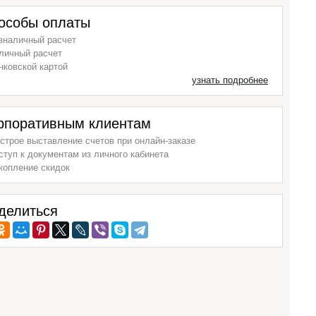
особы оплаты
зналичный расчет
личный расчет
нковской картой
узнать подробнее
рпоративным клиентам
строе выставление счетов при онлайн-заказе
ступ к документам из личного кабинета
копление скидок
делиться