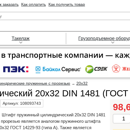
к заказать
Как оплатить
Как получить товар
Такелаж
Грузоподъемное обору
индрические пружинные с прорезью
20х32
→
ческий 20х32 DIN 1481 (ГОСТ 
Артикул:
108093743
98,
Штифт пружинный цилиндрический 20х32 DIN 1481
 прорезью является аналогом пружинного штифта
0х32 ГОСТ 14229-93 (типа А). Также является