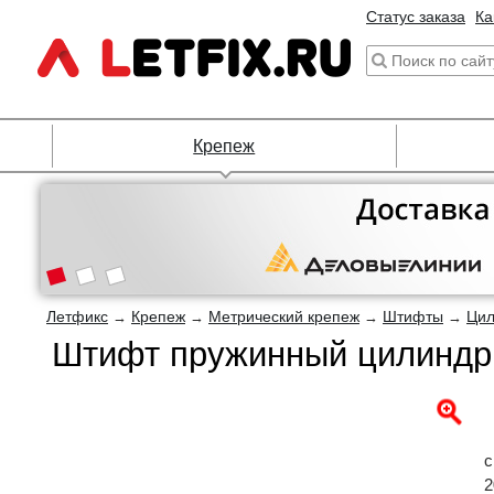
Статус заказа
Ка
Крепеж
Летфикс
Крепеж
Метрический крепеж
Штифты
Цил
→
→
→
→
Штифт пружинный цилиндри
с
2