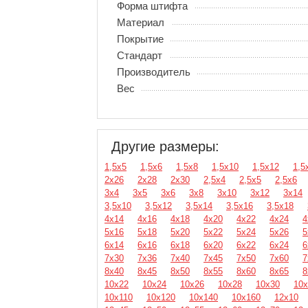
Форма штифта
Материал
Покрытие
Стандарт
Производитель
Вес
Другие размеры:
1,5х5
1,5х6
1,5х8
1,5х10
1,5х12
1,5
2х26
2х28
2х30
2,5х4
2,5х5
2,5х6
3х4
3х5
3х6
3х8
3х10
3х12
3х14
3,5х10
3,5х12
3,5х14
3,5х16
3,5х18
4х14
4х16
4х18
4х20
4х22
4х24
4
5х16
5х18
5х20
5х22
5х24
5х26
5
6х14
6х16
6х18
6х20
6х22
6х24
6
7х30
7х36
7х40
7х45
7х50
7х60
7
8х40
8х45
8х50
8х55
8х60
8х65
8
10х22
10х24
10х26
10х28
10х30
10х
10х110
10х120
10х140
10х160
12х10