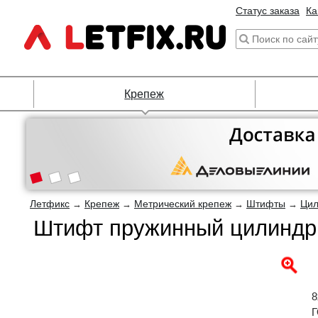
Статус заказа
Ка
Крепеж
Летфикс
Крепеж
Метрический крепеж
Штифты
Цил
→
→
→
→
Штифт пружинный цилиндри
8
Г