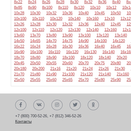
8х22
8х24
8х26
8х28
8х30
8х32
8х36
8х40
8х
8х85
8х90
8х100
8х110
8х120
10х10
10х12
10х1
10х28
10х30
10х32
10х36
10х40
10х45
10х50
10
10х100
10х110
10х120
10х140
10х160
12х10
12х12
12х26
12х28
12х30
12х32
12х36
12х40
12х45
12
12х100
12х110
12х120
12х130
12х140
12х160
12х1
13х60
13х70
13х80
13х90
13х100
13х120
13х140
14х50
14х65
14х70
14х75
14х90
14х100
14х120
16х22
16х24
16х28
16х30
16х36
16х40
16х45
16
16х90
16х100
16х110
16х120
16х130
16х140
16х16
18х70
18х80
18х90
18х100
18х120
18х140
20х20
20х45
20х50
20х55
20х60
20х70
20х75
20х80
20
20х180
20х200
21х16
21х20
21х24
21х26
21х30
21х70
21х80
21х90
21х100
21х120
21х140
21х160
25х50
25х55
25х60
25х65
25х70
25х80
25х90
25
+7 (800) 700-52-26
,
+7 (812) 346-52-26
Контакты