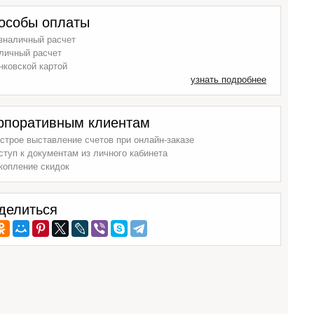
особы оплаты
зналичный расчет
личный расчет
нковской картой
узнать подробнее
рпоративным клиентам
строе выставление счетов при онлайн-заказе
ступ к документам из личного кабинета
копление скидок
делиться