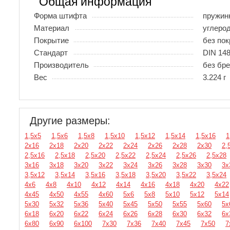
Общая информация
Форма штифта
пружин
Материал
углеро
Покрытие
без по
Стандарт
DIN 148
Производитель
без бр
Вес
3.224 г
Другие размеры:
1,5х5
1,5х6
1,5х8
1,5х10
1,5х12
1,5х14
1,5х16
1
2х16
2х18
2х20
2х22
2х24
2х26
2х28
2х30
2,
2,5х16
2,5х18
2,5х20
2,5х22
2,5х24
2,5х26
2,5х28
3х16
3х18
3х20
3х22
3х24
3х26
3х28
3х30
3х
3,5х12
3,5х14
3,5х16
3,5х18
3,5х20
3,5х22
3,5х24
4х6
4х8
4х10
4х12
4х14
4х16
4х18
4х20
4х22
4х45
4х50
4х55
4х60
5х6
5х8
5х10
5х12
5х14
5х30
5х32
5х36
5х40
5х45
5х50
5х55
5х60
5х
6х18
6х20
6х22
6х24
6х26
6х28
6х30
6х32
6х
6х80
6х90
6х100
7х30
7х36
7х40
7х45
7х50
7