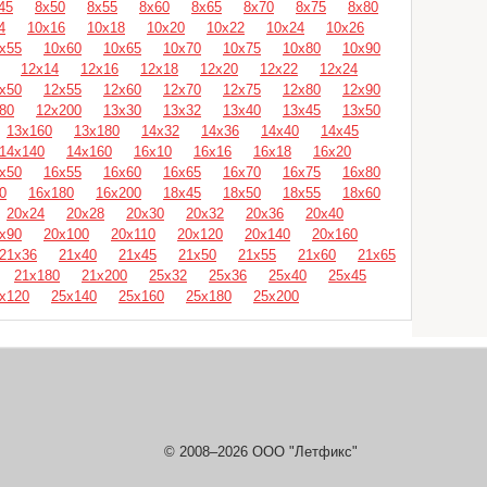
45
8х50
8х55
8х60
8х65
8х70
8х75
8х80
4
10х16
10х18
10х20
10х22
10х24
10х26
х55
10х60
10х65
10х70
10х75
10х80
10х90
12х14
12х16
12х18
12х20
12х22
12х24
х50
12х55
12х60
12х70
12х75
12х80
12х90
80
12х200
13х30
13х32
13х40
13х45
13х50
13х160
13х180
14х32
14х36
14х40
14х45
14х140
14х160
16х10
16х16
16х18
16х20
х50
16х55
16х60
16х65
16х70
16х75
16х80
0
16х180
16х200
18х45
18х50
18х55
18х60
20х24
20х28
20х30
20х32
20х36
20х40
х90
20х100
20х110
20х120
20х140
20х160
21х36
21х40
21х45
21х50
21х55
21х60
21х65
21х180
21х200
25х32
25х36
25х40
25х45
х120
25х140
25х160
25х180
25х200
© 2008–2026 ООО "Летфикс"