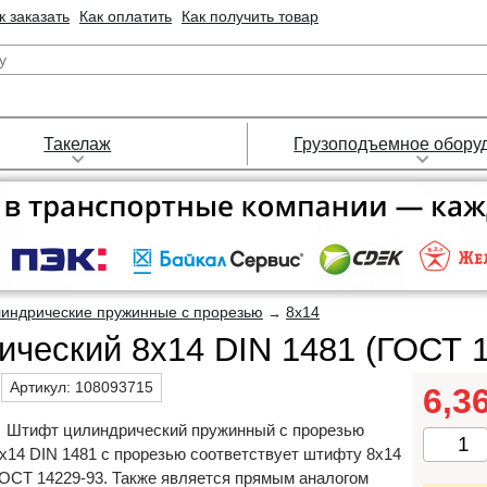
к заказать
Как оплатить
Как получить товар
Такелаж
Грузоподъемное обору
индрические пружинные с прорезью
8х14
→
ческий 8х14 DIN 1481 (ГОСТ 1
Артикул:
108093715
6,3
Штифт цилиндрический пружинный с прорезью
х14 DIN 1481 с прорезью соответствует штифту 8х14
ОСТ 14229-93. Также является прямым аналогом