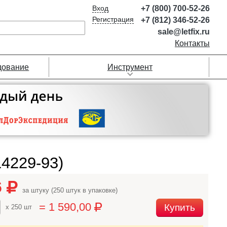
Вход
+7 (800) 700-52-26
Регистрация
+7 (812) 346-52-26
sale@letfix.ru
Контакты
дование
Инструмент
4229-93)
6
за штуку (250 штук в упаковке)
= 1 590,00
Купить
x 250 шт