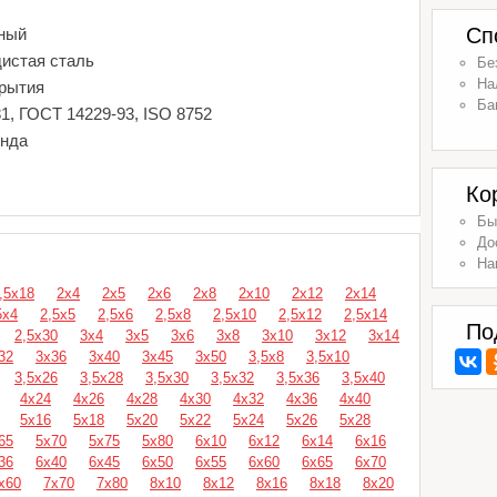
Сп
ный
дистая сталь
Бе
На
крытия
Ба
1, ГОСТ 14229-93, ISO 8752
енда
Ко
Бы
До
На
,5х18
2х4
2х5
2х6
2х8
2х10
2х12
2х14
5х4
2,5х5
2,5х6
2,5х8
2,5х10
2,5х12
2,5х14
По
2,5х30
3х4
3х5
3х6
3х8
3х10
3х12
3х14
32
3х36
3х40
3х45
3х50
3,5х8
3,5х10
3,5х26
3,5х28
3,5х30
3,5х32
3,5х36
3,5х40
4х24
4х26
4х28
4х30
4х32
4х36
4х40
5х16
5х18
5х20
5х22
5х24
5х26
5х28
65
5х70
5х75
5х80
6х10
6х12
6х14
6х16
36
6х40
6х45
6х50
6х55
6х60
6х65
6х70
х60
7х70
7х80
8х10
8х12
8х16
8х18
8х20