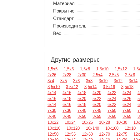
Материал
Покрытие
Стандарт
Производитель
Вес
Другие размеры:
1,5х5
1,5х6
1,5х8
1,5х10
1,5х12
1,5
2х26
2х28
2х30
2,5х4
2,5х5
2,5х6
3х4
3х5
3х6
3х8
3х10
3х12
3х14
3,5х10
3,5х12
3,5х14
3,5х16
3,5х18
4х14
4х16
4х18
4х20
4х22
4х24
4
5х16
5х18
5х20
5х22
5х24
5х26
5
6х14
6х16
6х18
6х20
6х22
6х24
6
7х30
7х36
7х40
7х45
7х50
7х60
7
8х40
8х45
8х50
8х55
8х60
8х65
8
10х22
10х24
10х26
10х28
10х30
10х
10х110
10х120
10х140
10х160
12х10
12х50
12х55
12х60
12х70
12х75
12х