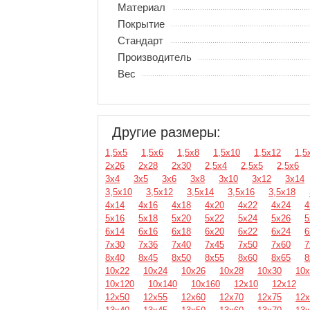
Материал
Покрытие
Стандарт
Производитель
Вес
Другие размеры:
1,5х5
1,5х6
1,5х8
1,5х10
1,5х12
1,5
2х26
2х28
2х30
2,5х4
2,5х5
2,5х6
3х4
3х5
3х6
3х8
3х10
3х12
3х14
3,5х10
3,5х12
3,5х14
3,5х16
3,5х18
4х14
4х16
4х18
4х20
4х22
4х24
4
5х16
5х18
5х20
5х22
5х24
5х26
5
6х14
6х16
6х18
6х20
6х22
6х24
6
7х30
7х36
7х40
7х45
7х50
7х60
7
8х40
8х45
8х50
8х55
8х60
8х65
8
10х22
10х24
10х26
10х28
10х30
10х
10х120
10х140
10х160
12х10
12х12
12х50
12х55
12х60
12х70
12х75
12х