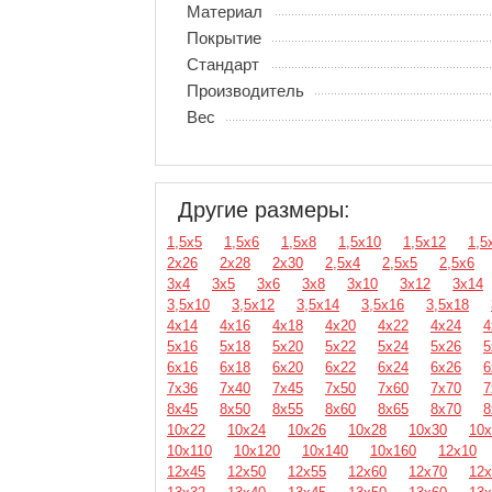
Материал
Покрытие
Стандарт
Производитель
Вес
Другие размеры:
1,5х5
1,5х6
1,5х8
1,5х10
1,5х12
1,5
2х26
2х28
2х30
2,5х4
2,5х5
2,5х6
3х4
3х5
3х6
3х8
3х10
3х12
3х14
3,5х10
3,5х12
3,5х14
3,5х16
3,5х18
4х14
4х16
4х18
4х20
4х22
4х24
4
5х16
5х18
5х20
5х22
5х24
5х26
5
6х16
6х18
6х20
6х22
6х24
6х26
6
7х36
7х40
7х45
7х50
7х60
7х70
7
8х45
8х50
8х55
8х60
8х65
8х70
8
10х22
10х24
10х26
10х28
10х30
10х
10х110
10х120
10х140
10х160
12х10
12х45
12х50
12х55
12х60
12х70
12х