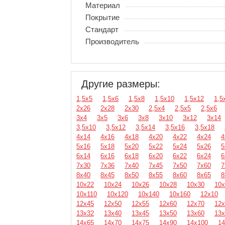
Материал
Покрытие
Стандарт
Производитель
Другие размеры:
1,5х5
1,5х6
1,5х8
1,5х10
1,5х12
1,5
2х26
2х28
2х30
2,5х4
2,5х5
2,5х6
3х4
3х5
3х6
3х8
3х10
3х12
3х14
3,5х10
3,5х12
3,5х14
3,5х16
3,5х18
4х14
4х16
4х18
4х20
4х22
4х24
4
5х16
5х18
5х20
5х22
5х24
5х26
5
6х14
6х16
6х18
6х20
6х22
6х24
6
7х30
7х36
7х40
7х45
7х50
7х60
7
8х40
8х45
8х50
8х55
8х60
8х65
8
10х22
10х24
10х26
10х28
10х30
10х
10х110
10х120
10х140
10х160
12х10
12х45
12х50
12х55
12х60
12х70
12х
13х32
13х40
13х45
13х50
13х60
13х
14х65
14х70
14х75
14х90
14х100
14