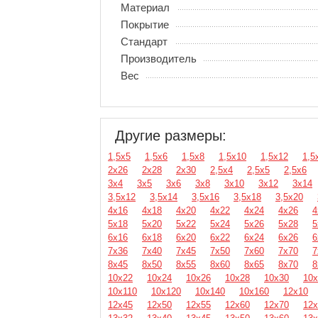
Материал
Покрытие
Стандарт
Производитель
Вес
Другие размеры:
1,5х5
1,5х6
1,5х8
1,5х10
1,5х12
1,5
2х26
2х28
2х30
2,5х4
2,5х5
2,5х6
3х4
3х5
3х6
3х8
3х10
3х12
3х14
3,5х12
3,5х14
3,5х16
3,5х18
3,5х20
4х16
4х18
4х20
4х22
4х24
4х26
4
5х18
5х20
5х22
5х24
5х26
5х28
5
6х16
6х18
6х20
6х22
6х24
6х26
6
7х36
7х40
7х45
7х50
7х60
7х70
7
8х45
8х50
8х55
8х60
8х65
8х70
8
10х22
10х24
10х26
10х28
10х30
10х
10х110
10х120
10х140
10х160
12х10
12х45
12х50
12х55
12х60
12х70
12х