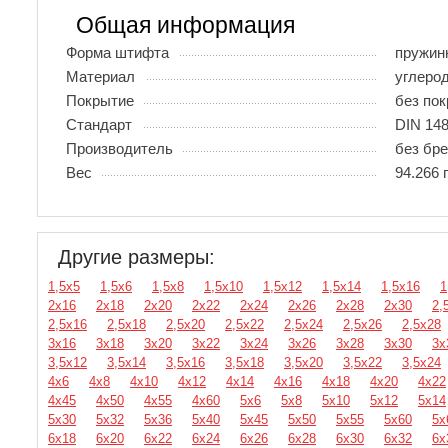
Общая информация
Форма штифта
пружин
Материал
углеро
Покрытие
без по
Стандарт
DIN 148
Производитель
без бр
Вес
94.266 
Другие размеры:
1,5х5
1,5х6
1,5х8
1,5х10
1,5х12
1,5х14
1,5х16
1
2х16
2х18
2х20
2х22
2х24
2х26
2х28
2х30
2,
2,5х16
2,5х18
2,5х20
2,5х22
2,5х24
2,5х26
2,5х28
3х16
3х18
3х20
3х22
3х24
3х26
3х28
3х30
3х
3,5х12
3,5х14
3,5х16
3,5х18
3,5х20
3,5х22
3,5х24
4х6
4х8
4х10
4х12
4х14
4х16
4х18
4х20
4х22
4х45
4х50
4х55
4х60
5х6
5х8
5х10
5х12
5х14
5х30
5х32
5х36
5х40
5х45
5х50
5х55
5х60
5х
6х18
6х20
6х22
6х24
6х26
6х28
6х30
6х32
6х