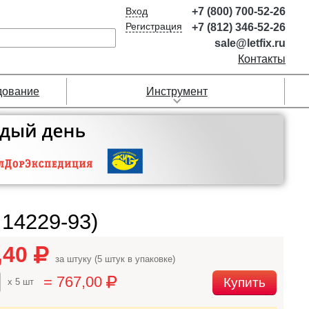
Вход
+7 (800) 700-52-26
Регистрация
+7 (812) 346-52-26
sale@letfix.ru
Контакты
дование
Инструмент
14229-93)
,40
за штуку (5 штук в упаковке)
= 767,00
Купить
x 5 шт