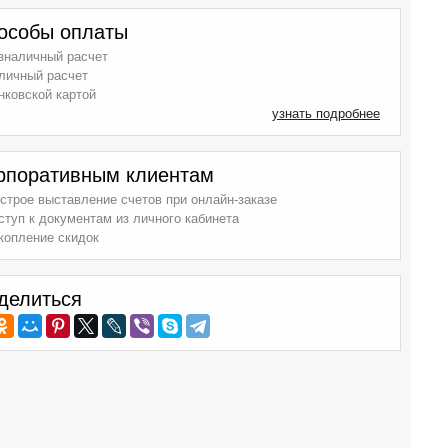
особы оплаты
зналичный расчет
личный расчет
нковской картой
узнать подробнее
рпоративным клиентам
строе выставление счетов при онлайн-заказе
ступ к документам из личного кабинета
копление скидок
делиться