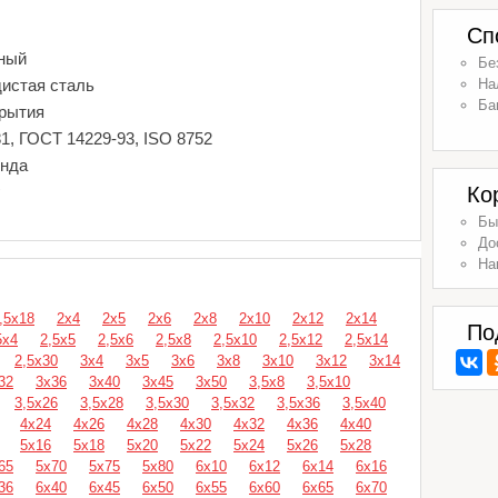
Сп
ный
Бе
дистая сталь
На
Ба
крытия
1, ГОСТ 14229-93, ISO 8752
енда
г
Ко
Бы
До
На
,5х18
2х4
2х5
2х6
2х8
2х10
2х12
2х14
По
5х4
2,5х5
2,5х6
2,5х8
2,5х10
2,5х12
2,5х14
2,5х30
3х4
3х5
3х6
3х8
3х10
3х12
3х14
32
3х36
3х40
3х45
3х50
3,5х8
3,5х10
3,5х26
3,5х28
3,5х30
3,5х32
3,5х36
3,5х40
4х24
4х26
4х28
4х30
4х32
4х36
4х40
5х16
5х18
5х20
5х22
5х24
5х26
5х28
65
5х70
5х75
5х80
6х10
6х12
6х14
6х16
36
6х40
6х45
6х50
6х55
6х60
6х65
6х70