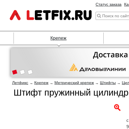
Статус заказа
Ка
Крепеж
Летфикс
Крепеж
Метрический крепеж
Штифты
Цил
→
→
→
→
Штифт пружинный цилиндри
с
9