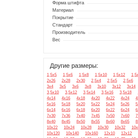
Форма штифта
Материал
Покрытие
Стандарт
Производитель
Вес
Другие размеры:
1,5х5
1,5х6
1,5х8
1,5х10
1,5х12
1,5
2х26
2х28
2х30
2,5х4
2,5х5
2,5х6
3х4
3х5
3х6
3х8
3х10
3х12
3х14
3,5х10
3,5х12
3,5х14
3,5х16
3,5х18
4х14
4х16
4х18
4х20
4х22
4х24
4
5х16
5х18
5х20
5х22
5х24
5х26
5
6х14
6х16
6х18
6х20
6х22
6х24
6
7х30
7х36
7х40
7х45
7х50
7х60
7
8х40
8х45
8х50
8х55
8х60
8х65
8
10х22
10х24
10х28
10х30
10х32
10х
10х120
10х140
10х160
12х10
12х12