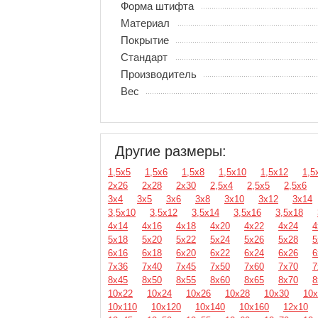
Форма штифта
Материал
Покрытие
Стандарт
Производитель
Вес
Другие размеры:
1,5х5
1,5х6
1,5х8
1,5х10
1,5х12
1,5
2х26
2х28
2х30
2,5х4
2,5х5
2,5х6
3х4
3х5
3х6
3х8
3х10
3х12
3х14
3,5х10
3,5х12
3,5х14
3,5х16
3,5х18
4х14
4х16
4х18
4х20
4х22
4х24
4
5х18
5х20
5х22
5х24
5х26
5х28
5
6х16
6х18
6х20
6х22
6х24
6х26
6
7х36
7х40
7х45
7х50
7х60
7х70
7
8х45
8х50
8х55
8х60
8х65
8х70
8
10х22
10х24
10х26
10х28
10х30
10х
10х110
10х120
10х140
10х160
12х10