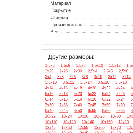
Материал
Покрытие
Стандарт
Производитель
Вес
Другие размеры:
1,5х5
1,5х6
1,5х8
1,5х10
1,5х12
1,5
2х26
2х28
2х30
2,5х4
2,5х5
2,5х6
3х4
3х5
3х6
3х8
3х10
3х12
3х14
3,5х10
3,5х12
3,5х14
3,5х16
3,5х18
4х14
4х16
4х18
4х20
4х22
4х24
4
5х16
5х18
5х20
5х22
5х24
5х26
5
6х14
6х16
6х18
6х20
6х22
6х24
6
7х30
7х36
7х40
7х45
7х50
7х60
7
8х40
8х45
8х50
8х55
8х60
8х65
8
10х22
10х24
10х26
10х28
10х30
10х
10х110
10х120
10х140
10х160
12х10
12х45
12х50
12х55
12х60
12х70
12х