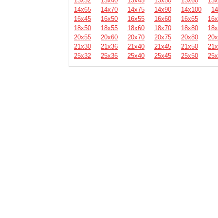
13х32
13х40
13х45
13х50
13х60
13х
14х65
14х70
14х75
14х90
14х100
14
16х45
16х50
16х55
16х60
16х65
16х
18х50
18х55
18х60
18х70
18х80
18х
20х55
20х60
20х70
20х75
20х80
20х
21х30
21х36
21х40
21х45
21х50
21х
25х32
25х36
25х40
25х45
25х50
25х