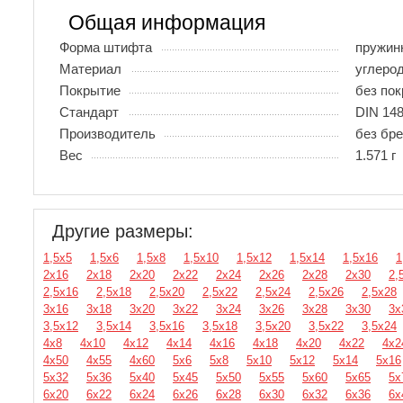
Общая информация
Форма штифта
пружин
Материал
углеро
Покрытие
без по
Стандарт
DIN 148
Производитель
без бр
Вес
1.571 г
Другие размеры:
1,5х5
1,5х6
1,5х8
1,5х10
1,5х12
1,5х14
1,5х16
1
2х16
2х18
2х20
2х22
2х24
2х26
2х28
2х30
2,
2,5х16
2,5х18
2,5х20
2,5х22
2,5х24
2,5х26
2,5х28
3х16
3х18
3х20
3х22
3х24
3х26
3х28
3х30
3х
3,5х12
3,5х14
3,5х16
3,5х18
3,5х20
3,5х22
3,5х24
4х8
4х10
4х12
4х14
4х16
4х18
4х20
4х22
4х2
4х50
4х55
4х60
5х6
5х8
5х10
5х12
5х14
5х16
5х32
5х36
5х40
5х45
5х50
5х55
5х60
5х65
5х
6х20
6х22
6х24
6х26
6х28
6х30
6х32
6х36
6х