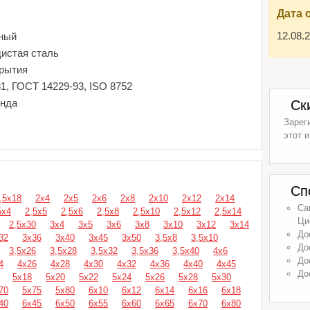
Дата 
12.08.
ный
дистая сталь
крытия
1, ГОСТ 14229-93, ISO 8752
енда
Ск
Зарег
этот и
Сп
,5х18
2х4
2х5
2х6
2х8
2х10
2х12
2х14
Са
5х4
2,5х5
2,5х6
2,5х8
2,5х10
2,5х12
2,5х14
Ци
2,5х30
3х4
3х5
3х6
3х8
3х10
3х12
3х14
До
32
3х36
3х40
3х45
3х50
3,5х8
3,5х10
До
3,5х26
3,5х28
3,5х32
3,5х36
3,5х40
4х6
До
4
4х26
4х28
4х30
4х32
4х36
4х40
4х45
До
5х18
5х20
5х22
5х24
5х26
5х28
5х30
70
5х75
5х80
6х10
6х12
6х14
6х16
6х18
40
6х45
6х50
6х55
6х60
6х65
6х70
6х80