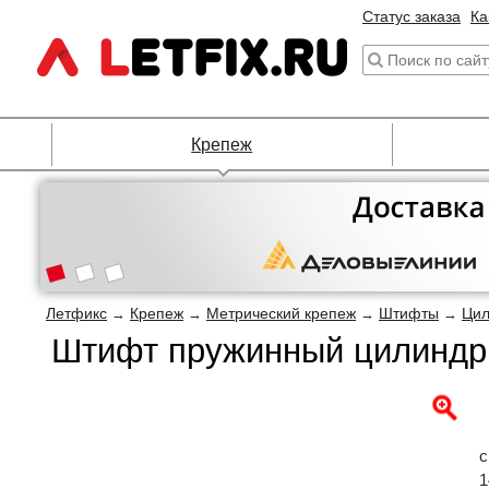
Статус заказа
Ка
Крепеж
Летфикс
Крепеж
Метрический крепеж
Штифты
Цил
→
→
→
→
Штифт пружинный цилиндри
с
1