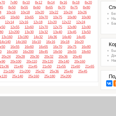
х70
7х80
8х10
8х12
8х14
8х16
8х18
8х20
Сп
45
8х50
8х55
8х60
8х65
8х70
8х75
8х80
4
10х16
10х18
10х20
10х22
10х24
10х26
Бе
х55
10х60
10х65
10х70
10х75
10х80
10х90
На
12х14
12х16
12х18
12х20
12х22
12х24
Ба
х50
12х55
12х60
12х70
12х75
12х80
12х90
80
12х200
13х30
13х32
13х40
13х45
13х50
13х160
13х180
14х32
14х36
14х40
14х45
14х140
14х160
16х10
16х16
16х18
16х20
Ко
х50
16х55
16х60
16х65
16х70
16х75
16х80
Бы
0
16х180
16х200
18х45
18х50
18х55
18х60
До
20х24
20х28
20х30
20х32
20х36
20х40
На
х90
20х100
20х110
20х120
20х140
20х160
21х36
21х40
21х45
21х50
21х55
21х60
21х65
21х180
21х200
25х32
25х36
25х40
25х45
По
х120
25х140
25х160
25х180
25х200