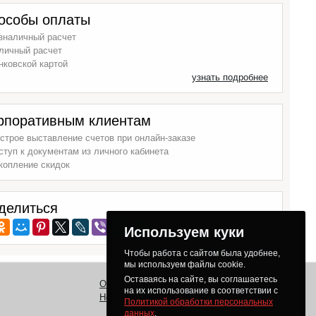
особы оплаты
зналичный расчет
личный расчет
нковской картой
узнать подробнее
рпоративным клиентам
строе выставление счетов при онлайн-заказе
ступ к документам из личного кабинета
копление скидок
делиться
Используем куки
Чтобы работа с сайтом была удобнее,
мы используем файлы cookie.
Оставаясь на сайте, вы соглашаетесь
О нас
Заказ
Как получить товар
на их использование в соответствии с
Новости
Оплата
Доставка
Политикой обработки персональных
Доставка в регионы
данных
.