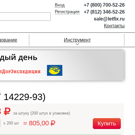
Вход
+7 (800) 700-52-26
Регистрация
+7 (812) 346-52-26
sale@letfix.ru
Контакты
дование
Инструмент
 14229-93)
3
за штуку (200 штук в упаковке)
= 805,00
Купить
x 200 шт