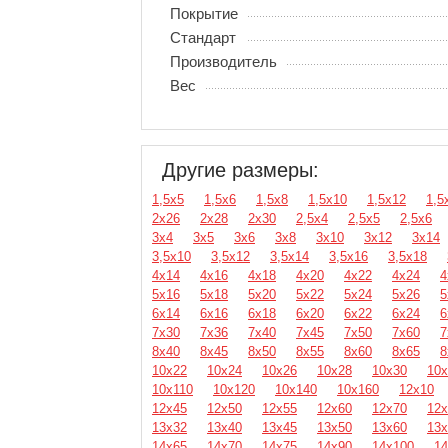
Покрытие
Стандарт
Производитель
Вес
Другие размеры:
1,5х5
1,5х6
1,5х8
1,5х10
1,5х12
1,5
2х26
2х28
2х30
2,5х4
2,5х5
2,5х6
3х4
3х5
3х6
3х8
3х10
3х12
3х14
3,5х10
3,5х12
3,5х14
3,5х16
3,5х18
4х14
4х16
4х18
4х20
4х22
4х24
4
5х16
5х18
5х20
5х22
5х24
5х26
5
6х14
6х16
6х18
6х20
6х22
6х24
6
7х30
7х36
7х40
7х45
7х50
7х60
7
8х40
8х45
8х50
8х55
8х60
8х65
8
10х22
10х24
10х26
10х28
10х30
10х
10х110
10х120
10х140
10х160
12х10
12х45
12х50
12х55
12х60
12х70
12х
13х32
13х40
13х45
13х50
13х60
13х
14х65
14х70
14х75
14х90
14х100
14