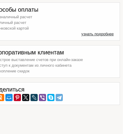
особы оплаты
зналичный расчет
личный расчет
нковской картой
узнать подробнее
рпоративным клиентам
строе выставление счетов при онлайн-заказе
ступ к документам из личного кабинета
копление скидок
делиться