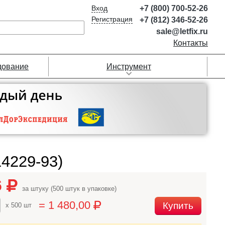
Вход
+7 (800) 700-52-26
Регистрация
+7 (812) 346-52-26
sale@letfix.ru
Контакты
дование
Инструмент
4229-93)
6
за штуку (500 штук в упаковке)
= 1 480,00
Купить
x 500 шт