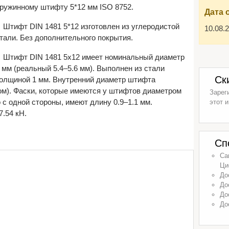
ружинному штифту 5*12 мм ISO 8752.
Дата 
Штифт DIN 1481 5*12 изготовлен из углеродистой
10.08.
тали. Без дополнительного покрытия.
Штифт DIN 1481 5х12 имеет номинальный диаметр
 мм (реальный 5.4–5.6 мм). Выполнен из стали
Ск
олщиной 1 мм. Внутренний диаметр штифта
ом). Фаски, которые имеются у штифтов диаметром
Зарег
 с одной стороны, имеют длину 0.9–1.1 мм.
этот и
.54 кН.
Сп
Са
Ци
До
До
До
До