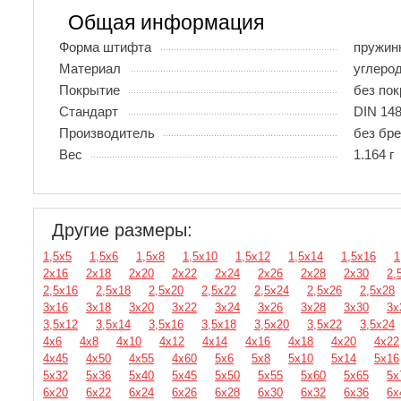
Общая информация
Форма штифта
пружин
Материал
углеро
Покрытие
без по
Стандарт
DIN 148
Производитель
без бр
Вес
1.164 г
Другие размеры:
1,5х5
1,5х6
1,5х8
1,5х10
1,5х12
1,5х14
1,5х16
1
2х16
2х18
2х20
2х22
2х24
2х26
2х28
2х30
2,
2,5х16
2,5х18
2,5х20
2,5х22
2,5х24
2,5х26
2,5х28
3х16
3х18
3х20
3х22
3х24
3х26
3х28
3х30
3х
3,5х12
3,5х14
3,5х16
3,5х18
3,5х20
3,5х22
3,5х24
4х6
4х8
4х10
4х12
4х14
4х16
4х18
4х20
4х22
4х45
4х50
4х55
4х60
5х6
5х8
5х10
5х14
5х16
5х32
5х36
5х40
5х45
5х50
5х55
5х60
5х65
5х
6х20
6х22
6х24
6х26
6х28
6х30
6х32
6х36
6х