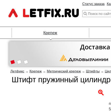
Статус заказа
Ка
Крепеж
Летфикс
Крепеж
Метрический крепеж
Штифты
Цил
→
→
→
→
Штифт пружинный цилиндри
п
5