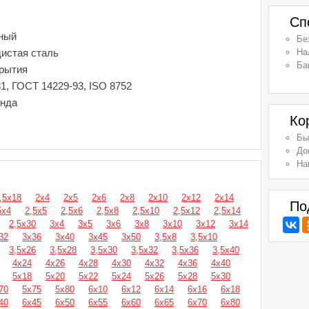
Сп
ный
Бе
дистая сталь
На
Ба
крытия
1, ГОСТ 14229-93, ISO 8752
енда
Ко
Бы
До
На
,5х18
2х4
2х5
2х6
2х8
2х10
2х12
2х14
По
5х4
2,5х5
2,5х6
2,5х8
2,5х10
2,5х12
2,5х14
2,5х30
3х4
3х5
3х6
3х8
3х10
3х12
3х14
32
3х36
3х40
3х45
3х50
3,5х8
3,5х10
3,5х26
3,5х28
3,5х30
3,5х32
3,5х36
3,5х40
4х24
4х26
4х28
4х30
4х32
4х36
4х40
5х18
5х20
5х22
5х24
5х26
5х28
5х30
70
5х75
5х80
6х10
6х12
6х14
6х16
6х18
40
6х45
6х50
6х55
6х60
6х65
6х70
6х80