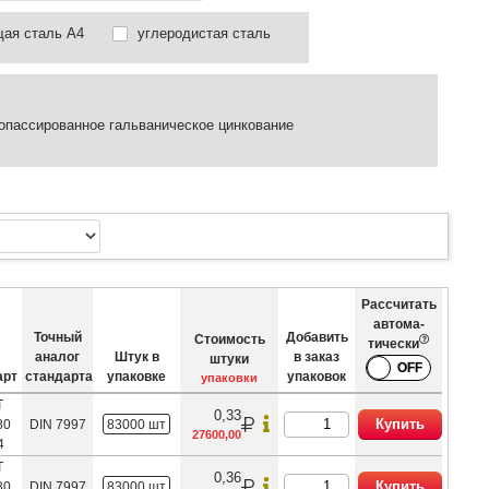
ая сталь А4
углеродистая сталь
опассированное гальваническое цинкование
Рассчитать
автома­
Точный
Добавить
Стоимость
тически
аналог
Штук в
в заказ
штуки
арт
стандарта
упаковке
упаковок
упаковки
Т
0,33
Купить
80
DIN 7997
83000 шт
27600,00
4
Т
0,36
Купить
80
DIN 7997
83000 шт