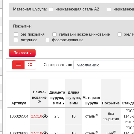
Материал шурупа:
нержавеющая сталь А2
нержавеющ
Покрытие:
без покрытия
гальваническое цинкование
желт
латунное
фосфатирование
Показать
Сортировать по
Наиме­
Диаметр
Длина
нование
шурупа,
шурупа,
Материал
Артикул
в мм
в мм
шурупа
Покрытие
Станд
ГОС
без
2,5х10
106326504
2.5
10
сталь
1145-
покрытия
исп. 
ГОС
2,5х10
106326693
2.5
10
сталь
цинк
1145-