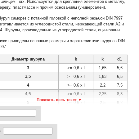
 шлицем Torx. Используется для крепления элементов к металлу,
ереву, пластмассе и прочим основаниям (универсален).
уруп саморез с потайной головкой с неполной резьбой DIN 7997
зготавливается из углеродистой стали, нержавеющей стали А2 и
4. Шурупы, произведенные из углеродистой стали, оцинкованы.
иже приведены основные размеры и характеристики шурупов DIN
997.
Диаметр шурупа
b
k
d1
3
>= 0,6 x l
1,65
5,6
3,5
>= 0,6 x l
1,93
6,5
4
>= 0,6 x l
2,2
7,5
4,5
>= 0,6 x l
2,35
8,3
5
>= 0,6 x l
2,5
9,2
6
>= 0,6 x l
3
11
: