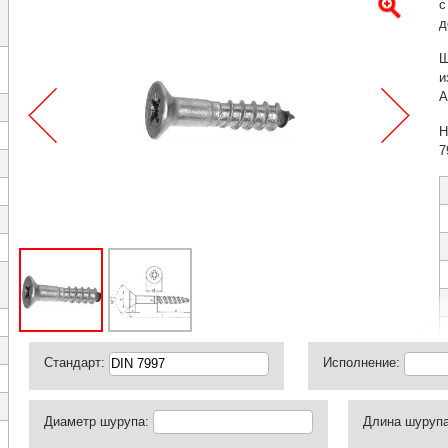
с
д
Ш
и
А
Н
7
Стандарт:
Исполнение:
Диаметр шурупа:
Длина шурупа