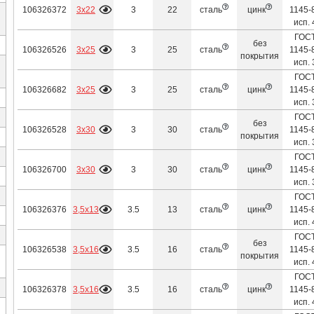
3х22
106326372
3
22
сталь
цинк
1145-
исп. 
ГОС
без
3х25
106326526
3
25
сталь
1145-
покрытия
исп. 
ГОС
3х25
106326682
3
25
сталь
цинк
1145-
исп. 
ГОС
без
3х30
106326528
3
30
сталь
1145-
покрытия
исп. 
ГОС
3х30
106326700
3
30
сталь
цинк
1145-
исп. 
ГОС
3,5х13
106326376
3.5
13
сталь
цинк
1145-
исп. 
ГОС
без
3,5х16
106326538
3.5
16
сталь
1145-
покрытия
исп. 
ГОС
3,5х16
106326378
3.5
16
сталь
цинк
1145-
исп. 