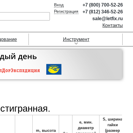
Вход
+7 (800) 700-52-26
Регистрация
+7 (812) 346-52-26
sale@letfix.ru
Контакты
дование
Инструмент
стигранная.
S, ширина
e, мин.
гайки
диаметр
m, высота
(размер