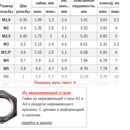
dw,
описанной
гайки, мм
ключа), мм
Размер
Шаг
мин.,
окружности,
резьбы
резьбы
мин.
макс.
мм
мм
мин.
макс.
М1,6
0,35
1,05
1,3
2,4
3,41
3,02
3,2
М2
0,4
1,35
1,6
3,1
4,32
3,82
4
М2,5
0,45
1,75
2
4,1
5,45
4,82
5
М3
0,5
2,15
2,4
4,6
6,01
5,32
5,5
М3,5*
0,6
2,55
2,8
5,1
6,58
5,82
6
М4
0,7
2,9
3,2
5,9
7,66
6,78
7
М5
0,8
4,4
4,7
6,9
8,79
7,78
8
М6
1
4,9
5,2
8,9
11,05
9,78
10
М7
1
6,2
6,5
9,6
12,12
10,73
11
Из нержавеющей стали
М8
1,25
6,44
6,8
11,6
14,38
12,73
13
Гайки из нержавеющей стали А2 и
М10
1,5
8,04
8,4
14,6
17,77
15,73
16
А4 в разделе нержавеющего
М12
1,75
10,37
10,8
16,6
20,03
17,73
18
крепежа. С ценами и информацией
о наличии.
М14*
2
12,1
12,8
19,6
23,35
20,67
21
перейти в раздел
М16
2
14,1
14,8
22,5
26,75
23,67
24